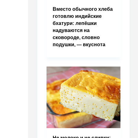
Вместо обычного хлеба
готовлю индийские
бхатури: лепёшки
надуваются на
сковороде, словно
подушки, — вкуснота
Не молоко и не сливки: