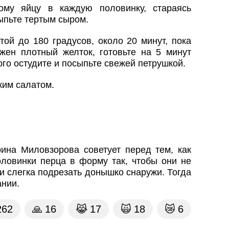
ому яйцу в каждую половинку, стараясь
ыпьте тертым сыром.
той до 180 градусов, около 20 минут, пока
ужен плотный желток, готовьте на 5 минут
го остудите и посыпьте свежей петрушкой.
жим салатом.
рина Миловзорова советует перед тем, как
оловинки перца в форму так, чтобы они не
и слегка подрезать донышко снаружи. Тогда
ании.
262
🙏
16
😹
17
🙀
18
😿
6