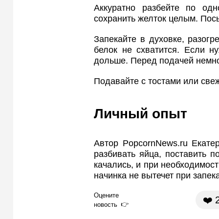
Аккуратно разбейте по одн
сохранить желток целым. Пос
Запекайте в духовке, разогре
белок не схватится. Если н
дольше. Перед подачей немно
Подавайте с тостами или све
Личный опыт
Автор PopcornNews.ru Екате
разбивать яйца, поставить п
качались, и при необходимост
начинка не вытечет при запек
Оцените
❤️
новость