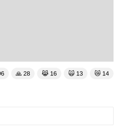
96
🙏
28
😹
16
🙀
13
😿
14