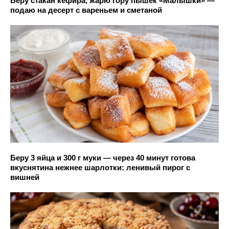
Беру стакан кефира, жарю гору пышек «Малышки» —
подаю на десерт с вареньем и сметаной
Беру 3 яйца и 300 г муки — через 40 минут готова
вкуснятина нежнее шарлотки: ленивый пирог с
вишней