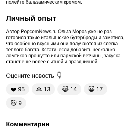
полейте бальзамическим кремом.
Личный опыт
Автор PopcornNews.ru Ольга Мороз уже не раз
готовила такие итальянские бутерброды и заметила,
что особенно вкусными они получаются из слегка
теплого багета. Кстати, если добавить несколько
ломтиков прошутто или пармской ветчины, закуска
станет еще более сытной и праздничной.
Оцените новость
❤️
95
🙏
13
😹
14
🙀
17
😿
9
Комментарии