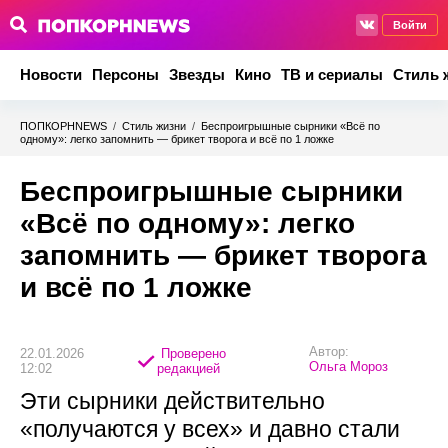
Войти
Новости
Персоны
Звезды
Кино
ТВ и сериалы
Стиль 
ПОПКОРНNEWS
/
Стиль жизни
/
Беспроигрышные сырники «Всё по
одному»: легко запомнить — брикет творога и всё по 1 ложке
Беспроигрышные сырники
«Всё по одному»: легко
запомнить — брикет творога
и всё по 1 ложке
Автор:
22.01.2026
Проверено
Ольга Мороз
12:02
редакцией
Эти сырники действительно
«получаются у всех» и давно стали