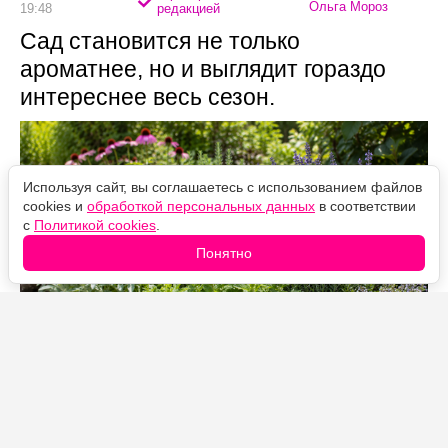
Ольга Мороз
19:48
редакцией
Сад становится не только
ароматнее, но и выглядит гораздо
интереснее весь сезон.
Используя сайт, вы соглашаетесь с использованием файлов
cookies и
обработкой персональных данных
в соответствии
с
Политикой cookies
.
Понятно
Источник фото: Legion-Media
Каждое лето стараюсь оставить в саду место не
только для красивых цветов, но и для растений,