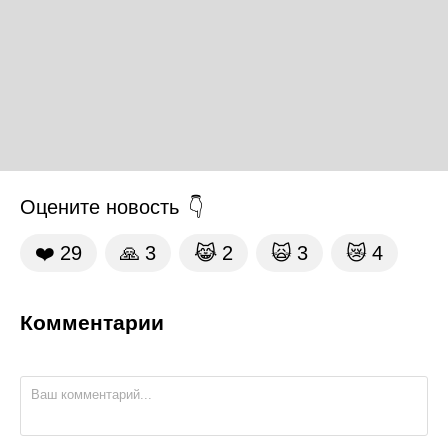
Оцените новость
❤️
29
🙏
3
😹
2
🙀
3
😿
4
Комментарии