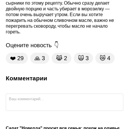
сырники по этому рецепту. Обычно сразу делает
двойную порцию и часть убирает в морозилку —
потом очень выручает утром. Если вы хотите
пожарить на обычном сливочном масле, важно не
перегревать сковороду, чтобы масло не начало
гореть.
Оцените новость
❤️
29
🙏
3
😹
2
🙀
3
😿
4
Комментарии
Салат "Новелла" просит вся семья: похож на оливье,