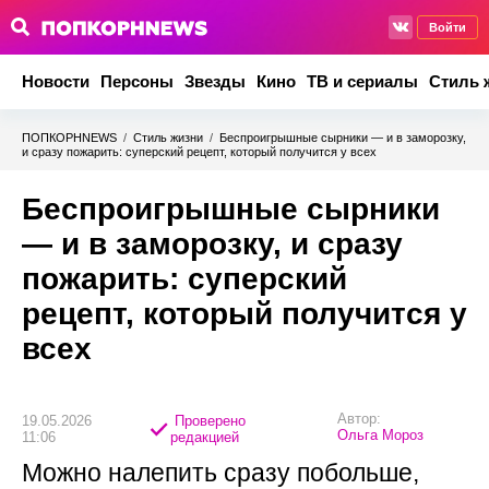
Войти
Новости
Персоны
Звезды
Кино
ТВ и сериалы
Стиль 
ПОПКОРНNEWS
/
Стиль жизни
/
Беспроигрышные сырники — и в заморозку,
и сразу пожарить: суперский рецепт, который получится у всех
Беспроигрышные сырники
— и в заморозку, и сразу
пожарить: суперский
рецепт, который получится у
всех
Автор:
19.05.2026
Проверено
Ольга Мороз
11:06
редакцией
Можно налепить сразу побольше,