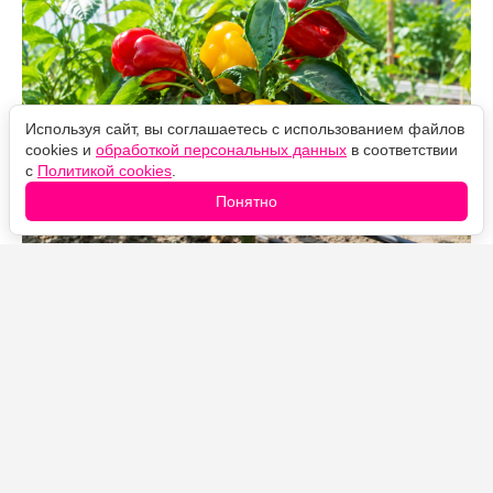
Используя сайт, вы соглашаетесь с использованием файлов
cookies и
обработкой персональных данных
в соответствии
с
Политикой cookies
.
Понятно
Источник фото: Legion-Media
В августе перцу уже не нужно наращивать новые
побеги и бутоны. Главная задача — помочь уже
завязавшимся плодам налиться, окраситься и
укрепить стенки. Поэтому азотные подкормки
убираем, а упор делаем на калий, фосфор и магний.