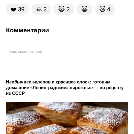
❤️
39
🙏
2
😹
2
🙀
😿
4
Комментарии
Необычнее эклеров и красивее слоек: готовим
домашние «Ленинградские» пирожные — по рецепту
из СССР