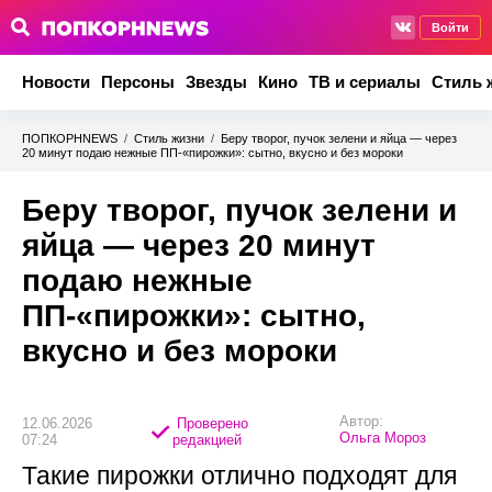
Войти
Новости
Персоны
Звезды
Кино
ТВ и сериалы
Стиль 
ПОПКОРНNEWS
/
Стиль жизни
/
Беру творог, пучок зелени и яйца — через
20 минут подаю нежные ПП-«пирожки»: сытно, вкусно и без мороки
Беру творог, пучок зелени и
яйца — через 20 минут
подаю нежные
ПП-«пирожки»: сытно,
вкусно и без мороки
Автор:
12.06.2026
Проверено
Ольга Мороз
07:24
редакцией
Такие пирожки отлично подходят для