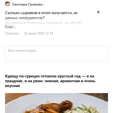
Светлана Громова
1
👍
👎
0
Сколько сырников в итоге получается, из
данных ингредиентов?
На картинке 9 крупных сырников, из общей
Еще...
массы продуктов 500 грамм...
Так и есть? Или меньше будет?
Ответить
11 июня 2026 17:14
Чтобы всем хватило)))
Курицу по-турецки готовлю круглый год — и на
праздник, и на ужин: нежная, ароматная и очень
вкусная