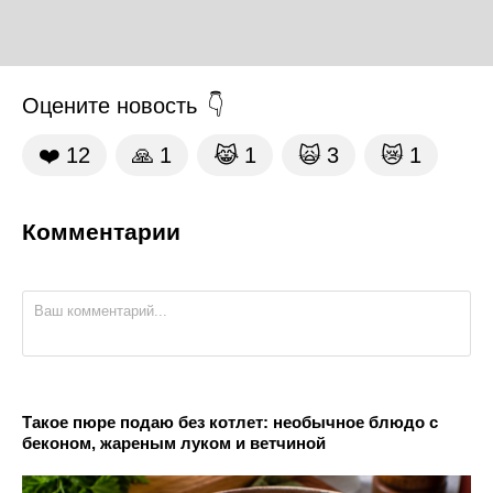
Оцените новость
❤️
12
🙏
1
😹
1
🙀
3
😿
1
Комментарии
Такое пюре подаю без котлет: необычное блюдо с
беконом, жареным луком и ветчиной