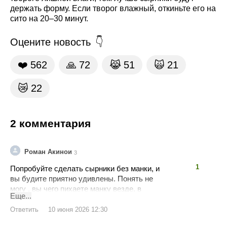
держать форму. Если творог влажный, откиньте его на
сито на 20–30 минут.
Оцените новость
❤️
562
🙏
72
😹
51
🙀
21
😿
22
2 комментария
Роман Акинои
3
👍
👎
1
Попробуйте сделать сырники без манки, и
вы будите приятно удивлены. Понять не
могу , вы чего пихаете манку везде, в
Еще...
котлеты фарш и тд.., сырник с маркой сухие
и не вкусные.
Ответить
10 июня 2026 12:30