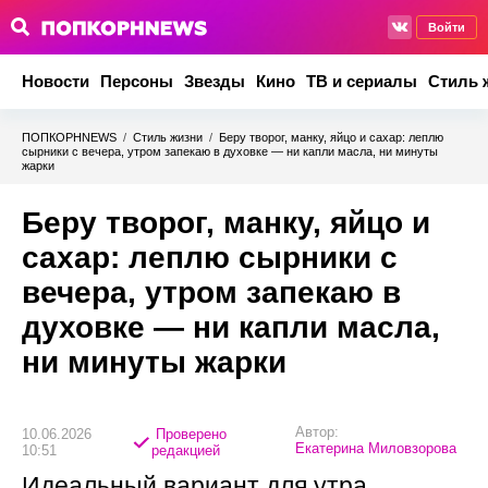
Войти
Новости
Персоны
Звезды
Кино
ТВ и сериалы
Стиль 
ПОПКОРНNEWS
/
Стиль жизни
/
Беру творог, манку, яйцо и сахар: леплю
сырники с вечера, утром запекаю в духовке — ни капли масла, ни минуты
жарки
Беру творог, манку, яйцо и
сахар: леплю сырники с
вечера, утром запекаю в
духовке — ни капли масла,
ни минуты жарки
Автор:
10.06.2026
Проверено
Екатерина Миловзорова
10:51
редакцией
Идеальный вариант для утра.