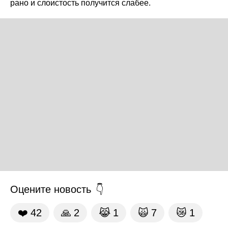
рано и слоистость получится слабее.
Оцените новость
❤️
42
🙏
2
😹
1
🙀
7
😿
1