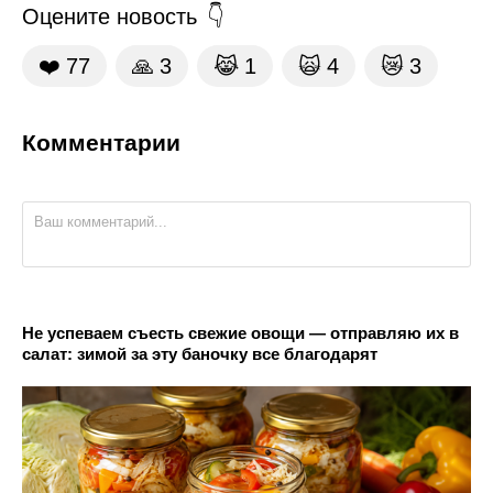
Оцените новость
❤️
77
🙏
3
😹
1
🙀
4
😿
3
Комментарии
Не успеваем съесть свежие овощи — отправляю их в
салат: зимой за эту баночку все благодарят