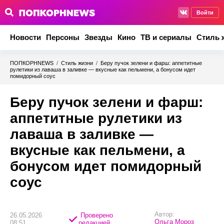
Войти
Новости
Персоны
Звезды
Кино
ТВ и сериалы
Стиль 
ПОПКОРНNEWS
/
Стиль жизни
/
Беру пучок зелени и фарш: аппетитные
рулетики из лаваша в заливке — вкусные как пельмени, а бонусом идет
помидорный соус
Беру пучок зелени и фарш:
аппетитные рулетики из
лаваша в заливке —
вкусные как пельмени, а
бонусом идет помидорный
соус
Автор:
26.05.2026
Проверено
Ольга Мороз
08:51
редакцией