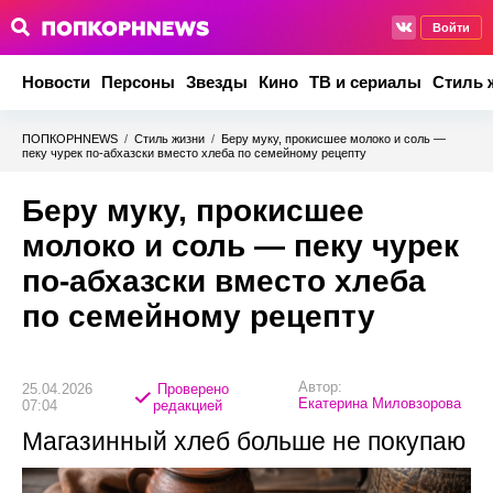
Войти
Новости
Персоны
Звезды
Кино
ТВ и сериалы
Стиль 
ПОПКОРНNEWS
/
Стиль жизни
/
Беру муку, прокисшее молоко и соль —
пеку чурек по-абхазски вместо хлеба по семейному рецепту
Беру муку, прокисшее
молоко и соль — пеку чурек
по-абхазски вместо хлеба
по семейному рецепту
Автор:
25.04.2026
Проверено
Екатерина Миловзорова
07:04
редакцией
Магазинный хлеб больше не покупаю