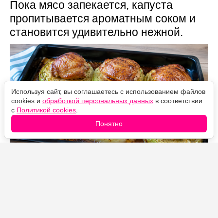
Пока мясо запекается, капуста
пропитывается ароматным соком и
становится удивительно нежной.
Используя сайт, вы соглашаетесь с использованием файлов
cookies и
обработкой персональных данных
в соответствии
с
Политикой cookies
.
Понятно
Источник фото: Legion-Media
Когда совсем нет желания возиться с голубцами,
готовлю это блюдо. Капусту достаточно нарезать
толстыми стейками, сверху выложить
замаринованные куриные бедра и отправить все в