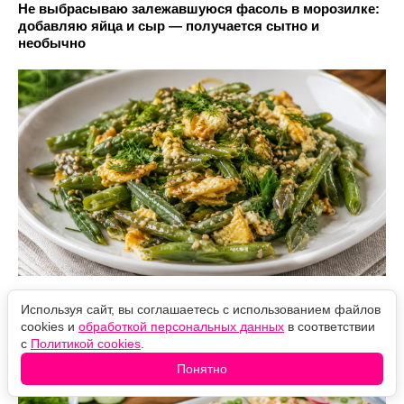
Не выбрасываю залежавшуюся фасоль в морозилке:
добавляю яйца и сыр — получается сытно и
необычно
Крабовые палочки, сырок и яйца тру на терке: летние
Используя сайт, вы соглашаетесь с использованием файлов
бутерброды, которые готовятся за 10 минут
cookies и
обработкой персональных данных
в соответствии
с
Политикой cookies
.
Понятно