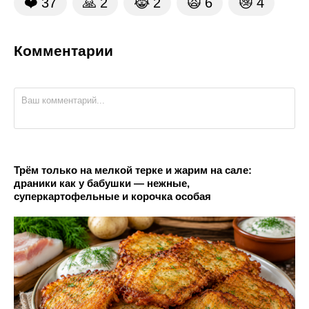
❤️
37
🙏
2
😹
2
🙀
6
😿
4
Комментарии
Трём только на мелкой терке и жарим на сале:
драники как у бабушки — нежные,
суперкартофельные и корочка особая