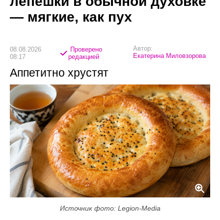
лепёшки в обычной духовке
— мягкие, как пух
Автор:
08.08.2026
Проверено
Екатерина Миловзорова
08:17
редакцией
Аппетитно хрустят
Источник фото: Legion-Media