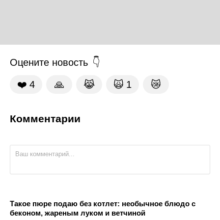
Оцените новость
❤️
4
🙏
😹
🙀
1
😿
Комментарии
Такое пюре подаю без котлет: необычное блюдо с
беконом, жареным луком и ветчиной