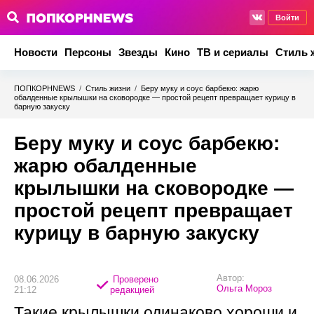
Войти
Новости
Персоны
Звезды
Кино
ТВ и сериалы
Стиль 
ПОПКОРНNEWS
/
Стиль жизни
/
Беру муку и соус барбекю: жарю
обалденные крылышки на сковородке — простой рецепт превращает курицу в
барную закуску
Беру муку и соус барбекю:
жарю обалденные
крылышки на сковородке —
простой рецепт превращает
курицу в барную закуску
Автор:
08.06.2026
Проверено
Ольга Мороз
21:12
редакцией
Такие крылышки одинаково хороши и