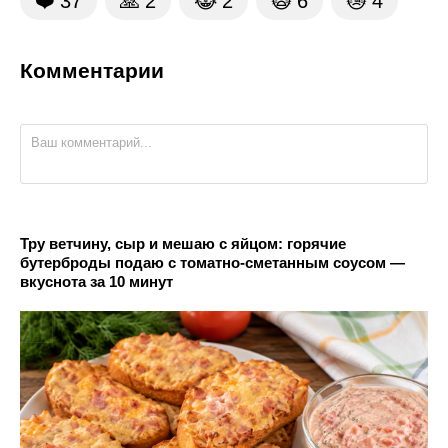
❤️
37
🙏
2
😹
2
🙀
6
😿
4
Комментарии
Тру ветчину, сыр и мешаю с яйцом: горячие
бутерброды подаю с томатно-сметанным соусом —
вкуснота за 10 минут