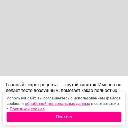
Главный секрет рецепта — крутой кипяток. Именно он
делает тесто воздушным, помогает какао полностью
раскрыть аромат и придает мякишу ту самую нежную
Используя сайт, вы соглашаетесь с использованием файлов
текстуру.
cookies и
обработкой персональных данных
в соответствии
с
Политикой cookies
.
Для приготовления понадобится
Понятно