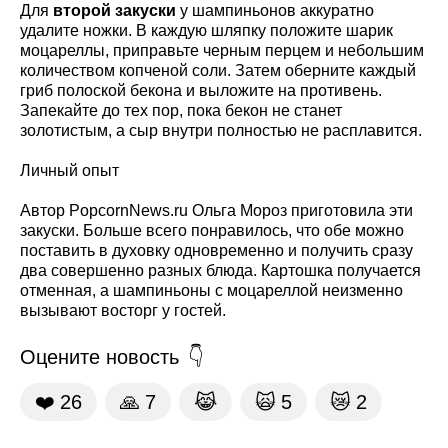
Для
второй закуски
у шампиньонов аккуратно
удалите ножки. В каждую шляпку положите шарик
моцареллы, приправьте черным перцем и небольшим
количеством копченой соли. Затем оберните каждый
гриб полоской бекона и выложите на противень.
Запекайте до тех пор, пока бекон не станет
золотистым, а сыр внутри полностью не расплавится.
Личный опыт
Автор PopcornNews.ru Ольга Мороз приготовила эти
закуски. Больше всего понравилось, что обе можно
поставить в духовку одновременно и получить сразу
два совершенно разных блюда. Картошка получается
отменная, а шампиньоны с моцареллой неизменно
вызывают восторг у гостей.
Оцените новость
❤️
26
🙏
7
😹
🙀
5
😿
2