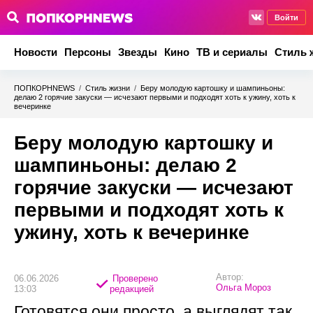
Войти
Новости
Персоны
Звезды
Кино
ТВ и сериалы
Стиль 
ПОПКОРНNEWS
/
Стиль жизни
/
Беру молодую картошку и шампиньоны:
делаю 2 горячие закуски — исчезают первыми и подходят хоть к ужину, хоть к
вечеринке
Беру молодую картошку и
шампиньоны: делаю 2
горячие закуски — исчезают
первыми и подходят хоть к
ужину, хоть к вечеринке
Автор:
06.06.2026
Проверено
Ольга Мороз
13:03
редакцией
Готовятся они просто, а выглядят так,