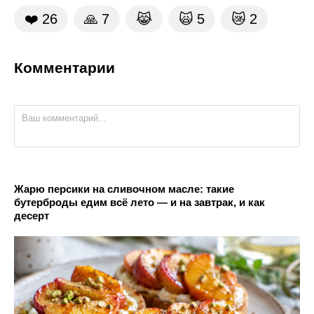
❤️
26
🙏
7
😹
🙀
5
😿
2
Комментарии
Жарю персики на сливочном масле: такие
бутерброды едим всё лето — и на завтрак, и как
десерт