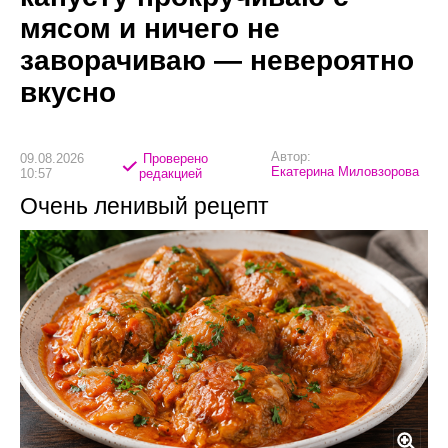
мясом и ничего не
заворачиваю — невероятно
вкусно
Автор:
09.08.2026
Проверено
Екатерина Миловзорова
10:57
редакцией
Очень ленивый рецепт