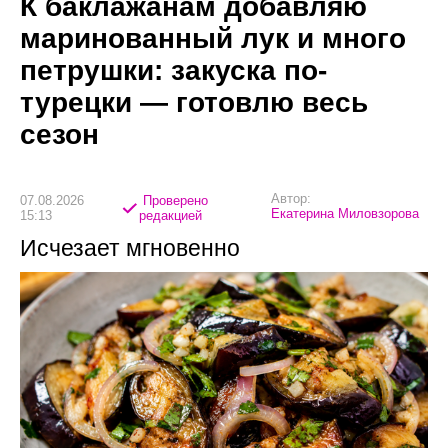
К баклажанам добавляю
маринованный лук и много
петрушки: закуска по-
турецки — готовлю весь
сезон
Автор:
07.08.2026
Проверено
Екатерина Миловзорова
15:13
редакцией
Исчезает мгновенно