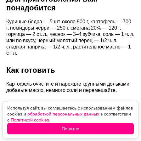
понадобится
Куриные бедра — 5 шт. около 900 г, картофель — 700
г, помидоры черри — 250 г, сметана 20% — 120 г,
горчица — 2 ст. л., чеснок — 3–4 зубчика, соль — 1 ч. л.
или по вкусу, черный молотый перец — 1/2 ч. л.,
сладкая паприка — 1/2 ч. л., растительное масло — 1
ст. л.
Как готовить
Картофель очистите и нарежьте крупными дольками,
добавьте масло, немного соли и перемешайте.
Для маринада соедините сметану, горчицу,
Используя сайт, вы соглашаетесь с использованием файлов
измельченный чеснок, перец и паприку. Хорошо
cookies и
обработкой персональных данных
в соответствии
обмажьте куриные бедра и оставьте на 15–20 минут. В
с
Политикой cookies
.
форму выложите картофель, сверху разместите
курицу, а между кусочками разложите половинки
Понятно
черри.