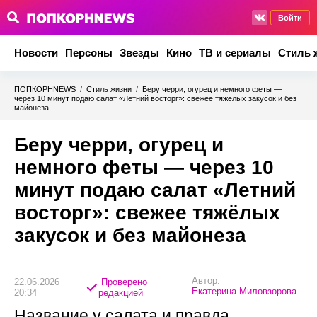
Войти
Новости
Персоны
Звезды
Кино
ТВ и сериалы
Стиль 
ПОПКОРНNEWS
/
Стиль жизни
/
Беру черри, огурец и немного феты —
через 10 минут подаю салат «Летний восторг»: свежее тяжёлых закусок и без
майонеза
Беру черри, огурец и
немного феты — через 10
минут подаю салат «Летний
восторг»: свежее тяжёлых
закусок и без майонеза
Автор:
22.06.2026
Проверено
Екатерина Миловзорова
20:34
редакцией
Название у салата и правда