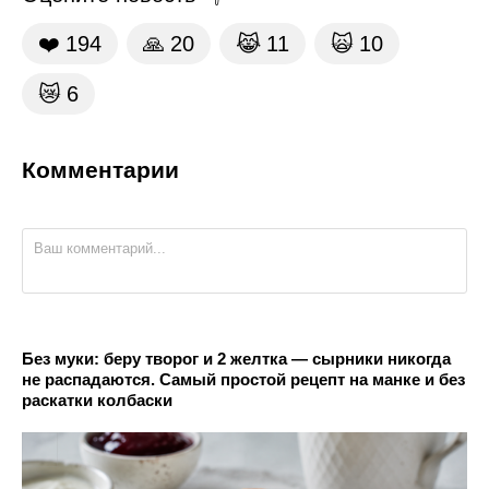
❤️
194
🙏
20
😹
11
🙀
10
😿
6
Комментарии
Без муки: беру творог и 2 желтка — сырники никогда
не распадаются. Самый простой рецепт на манке и без
раскатки колбаски