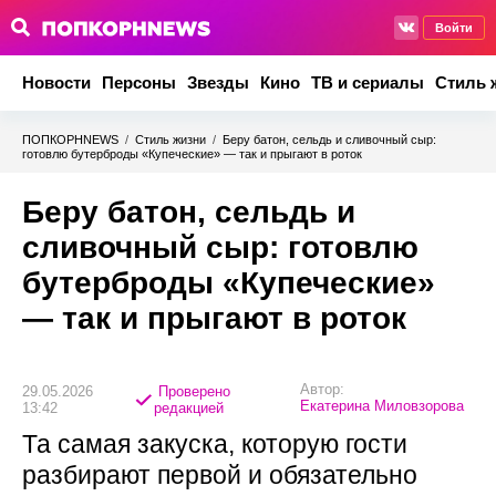
Войти
Новости
Персоны
Звезды
Кино
ТВ и сериалы
Стиль 
ПОПКОРНNEWS
/
Стиль жизни
/
Беру батон, сельдь и сливочный сыр:
готовлю бутерброды «Купеческие» — так и прыгают в роток
Беру батон, сельдь и
сливочный сыр: готовлю
бутерброды «Купеческие»
— так и прыгают в роток
Автор:
29.05.2026
Проверено
Екатерина Миловзорова
13:42
редакцией
Та самая закуска, которую гости
разбирают первой и обязательно