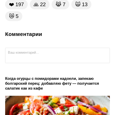
❤️
197
🙏
22
😹
7
🙀
13
😿
5
Комментарии
Когда огурцы с помидорами надоели, запекаю
болгарский перец: добавляю фету — получается
салатик как из кафе