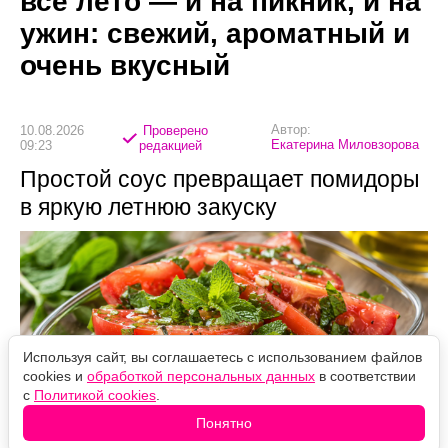
всё лето — и на пикник, и на
ужин: свежий, ароматный и
очень вкусный
Автор:
10.08.2026
Проверено
Екатерина Миловзорова
09:23
редакцией
Простой соус превращает помидоры
в яркую летнюю закуску
Используя сайт, вы соглашаетесь с использованием файлов
cookies и
обработкой персональных данных
в соответствии
с
Политикой cookies
.
Понятно