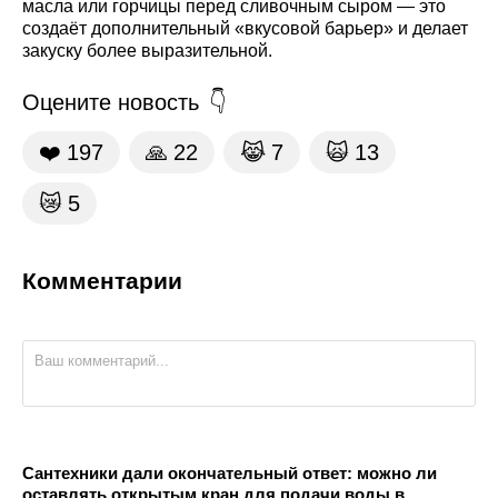
масла или горчицы перед сливочным сыром — это
создаёт дополнительный «вкусовой барьер» и делает
закуску более выразительной.
Оцените новость
❤️
197
🙏
22
😹
7
🙀
13
😿
5
Комментарии
Сантехники дали окончательный ответ: можно ли
оставлять открытым кран для подачи воды в