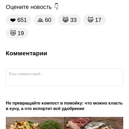
Оцените новость
❤️
651
🙏
60
😹
33
🙀
17
😿
19
Комментарии
Не превращайте компост в помойку: что можно класть
в кучу, а что испортит всё удобрение