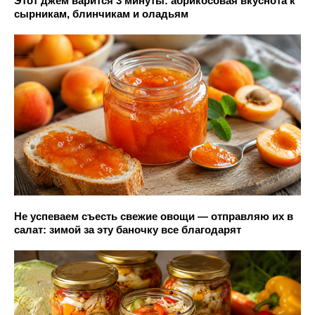
Этот джем варится 3 минуты: абрикосовая вкуснота к
сырникам, блинчикам и оладьям
Не успеваем съесть свежие овощи — отправляю их в
салат: зимой за эту баночку все благодарят