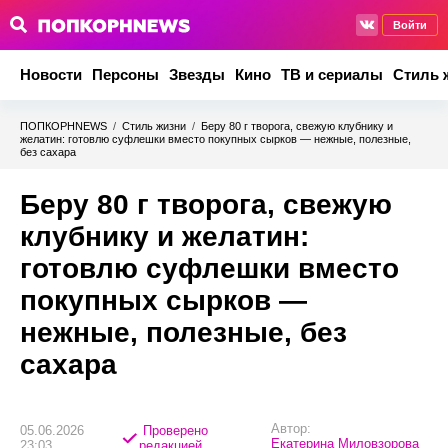
Войти
Новости
Персоны
Звезды
Кино
ТВ и сериалы
Стиль 
ПОПКОРНNEWS
/
Стиль жизни
/
Беру 80 г творога, свежую клубнику и
желатин: готовлю суфлешки вместо покупных сырков — нежные, полезные,
без сахара
Беру 80 г творога, свежую
клубнику и желатин:
готовлю суфлешки вместо
покупных сырков —
нежные, полезные, без
сахара
Автор:
05.06.2026
Проверено
Екатерина Миловзорова
23:03
редакцией