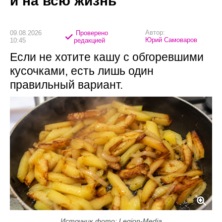
и на всю жизнь
Автор:
09.08.2026
Проверено
Юрий Самоваров
10:45
редакцией
Если не хотите кашу с обгоревшими
кусочками, есть лишь один
правильный вариант.
Источник фото: Legion-Media