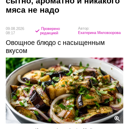
сытно, ароматно и никакого
мяса не надо
Автор:
09.08.2026
Проверено
Екатерина Миловзорова
08:17
редакцией
Овощное блюдо с насыщенным
вкусом