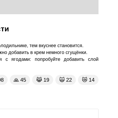
сти
олодильнике, тем вкуснее становится.
жно добавить в крем немного сгущёнки.
я с ягодами: попробуйте добавить слой
98
🙏
45
😹
19
🙀
22
😿
14