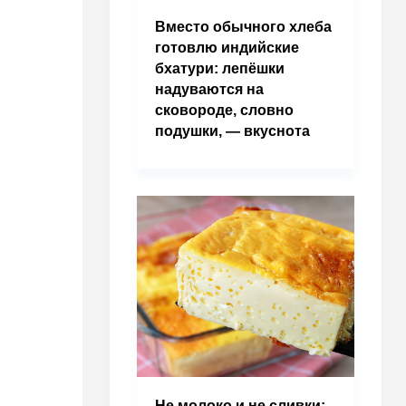
Вместо обычного хлеба
готовлю индийские
бхатури: лепёшки
надуваются на
сковороде, словно
подушки, — вкуснота
Не молоко и не сливки: