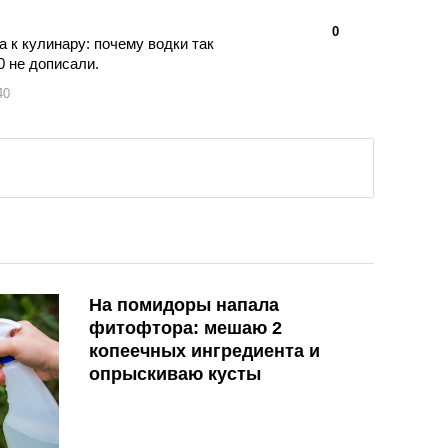
👍
👎
0
а к кулинару: почему водки так
 не дописали.
40
На помидоры напала
фитофтора: мешаю 2
копеечных ингредиента и
опрыскиваю кусты