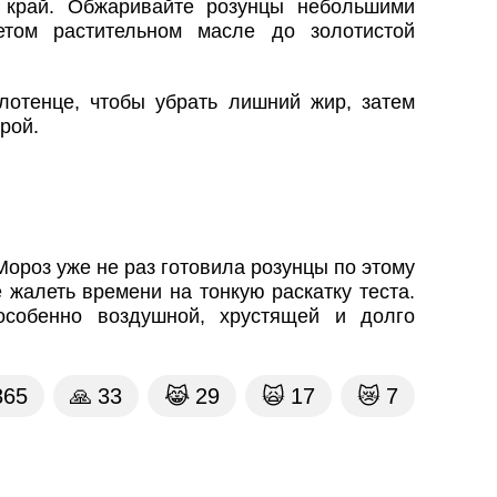
 край. Обжаривайте розунцы небольшими
етом растительном масле до золотистой
отенце, чтобы убрать лишний жир, затем
рой.
ороз уже не раз готовила розунцы по этому
 жалеть времени на тонкую раскатку теста.
особенно воздушной, хрустящей и долго
365
🙏
33
😹
29
🙀
17
😿
7