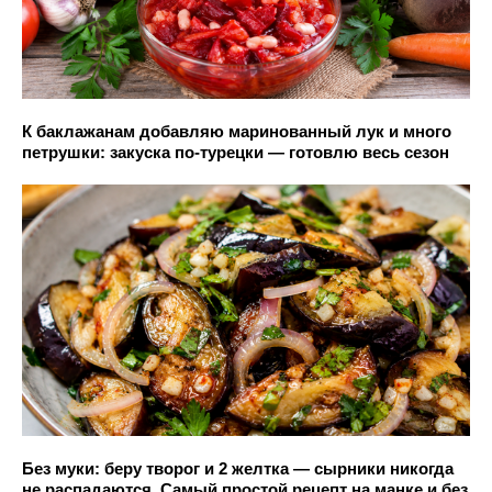
К баклажанам добавляю маринованный лук и много
петрушки: закуска по-турецки — готовлю весь сезон
Без муки: беру творог и 2 желтка — сырники никогда
не распадаются. Самый простой рецепт на манке и без