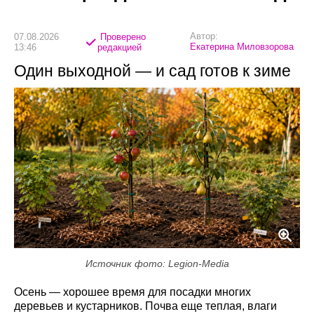
Автор:
07.08.2026
Проверено
Екатерина Миловзорова
13:46
редакцией
Один выходной — и сад готов к зиме
Источник фото: Legion-Media
Осень — хорошее время для посадки многих
деревьев и кустарников. Почва еще теплая, влаги