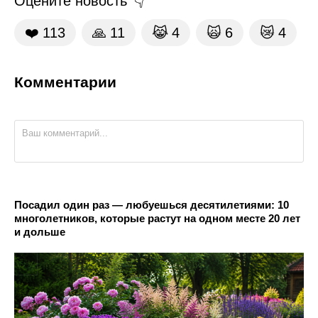
Оцените новость
❤️
113
🙏
11
😹
4
🙀
6
😿
4
Комментарии
Посадил один раз — любуешься десятилетиями: 10
многолетников, которые растут на одном месте 20 лет
и дольше