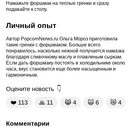
Намажьте форшмак на теплые гренки и сразу
подавайте к столу.
Личный опыт
Автор PopcornNerws.ru Ольга Мороз приготовила
такие гренки с форшмаком. Больше всего
понравилось, насколько нежной получается намазка
благодаря сливочному маслу и плавленым сыркам.
Если дать форшмаку постоять в холодильнике около
часа, вкус становится еще более насыщенным и
гармоничным.
Оцените новость
❤️
113
🙏
11
😹
4
🙀
6
😿
4
Комментарии