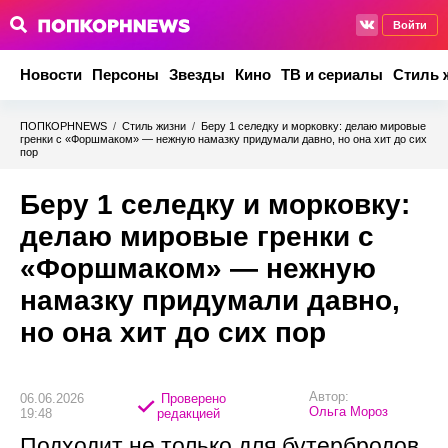
Войти
Новости
Персоны
Звезды
Кино
ТВ и сериалы
Стиль 
ПОПКОРНNEWS
/
Стиль жизни
/
Беру 1 селедку и морковку: делаю мировые
гренки с «Форшмаком» — нежную намазку придумали давно, но она хит до сих
пор
Беру 1 селедку и морковку:
делаю мировые гренки с
«Форшмаком» — нежную
намазку придумали давно,
но она хит до сих пор
Автор:
06.06.2026
Проверено
Ольга Мороз
19:48
редакцией
Подходит не только для бутербродов,