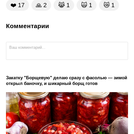
❤️
17
🙏
2
😹
1
🙀
1
😿
1
Комментарии
Закатку "Борщевую" делаю сразу с фасолью — зимой
открыл баночку, и шикарный борщ готов