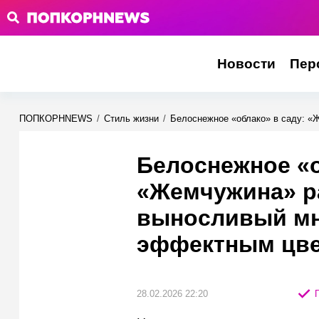
Новости
Пер
ПОПКОРНNEWS
/
Стиль жизни
/
Белоснежное «облако» в саду: «
Белоснежное «о
«Жемчужина» ра
выносливый мн
эффектным цв
28.02.2026 22:20
П