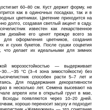
остигает 60–80 см. Куст держит форму, не
трится как в одиночных посадках, так и в
родных цветниках. Цветение приходится на
но долго, создавая светлый акцент в саду.
сячелистник известен как лекарственное
ом дизайне его ценят прежде всего за
ш для оформления цветников, создания
их и сухих букетов. После сушки соцветия
, что делает их идеальными для зимних
окой морозостойкостью — выдерживает
30…−35 °C (3–4 зона зимостойкости) без
ысячелистник способен расти 5–7 лет и
таясь. Для поддержания декоративности
 раз в несколько лет. Семена высевают на
чале апреля или в открытый грунт в мае,
. Всходы появляются через 10–20 дней.
очвам, хорошо переносит засуху и подходит
сячелистник «Жемчужина» — это сочетание