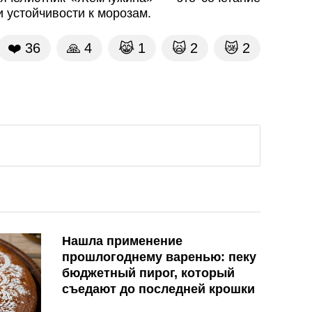
и устойчивости к морозам.
❤️
36
🙏
4
😹
1
🙀
2
😿
2
Нашла применение
прошлогоднему варенью: пеку
бюджетный пирог, который
съедают до последней крошки