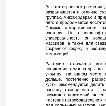
Высота взрослого растения д
разваливается и отлично смо
группах, миксбордерах и при
лето и продолжается достаточ
Помимо декоративности, ты
растение. Но в ландшафтн
универсальность: он хоро
массивов, а также для свеж
сохраняют форму и белизну
композиций.
Растение отличается выс
понижение температуры до −
укрытия. На одном месте т
дольше, постепенно разрас
кусты рекомендуется делить
рассаду в конце марта — на
возможен подзимний посев
Растение нетребовательно к п
для солнечных участков. Ты