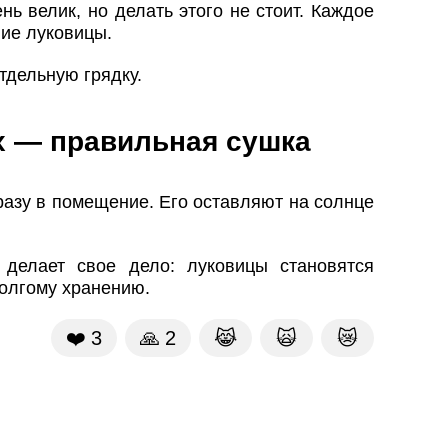
ь велик, но делать этого не стоит. Каждое
ие луковицы.
тдельную грядку.
 — правильная сушка
разу в помещение. Его оставляют на солнце
делает свое дело: луковицы становятся
долгому хранению.
❤️
3
🙏
2
😹
🙀
😿