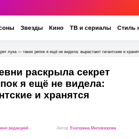
соны
Звезды
Кино
ТВ и сериалы
Стиль 
рет лука — таких репок я ещё не видела: вырастают гигантские и храня
евни раскрыла секрет
пок я ещё не видела:
нтские и хранятся
ено редакцией
Автор:
Екатерина Миловзорова