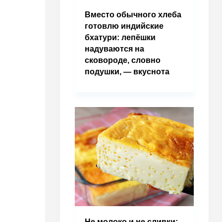
Вместо обычного хлеба
готовлю индийские
бхатури: лепёшки
надуваются на
сковороде, словно
подушки, — вкуснота
Не молоко и не сливки: