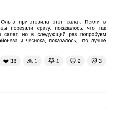
Ольга приготовила этот салат. Пекли в
цы порезали сразу, показалось, что так
й салат, но в следующий раз попробуем
айонеза и чеснока, показалось, что лучше
❤️
38
🙏
1
😹
1
🙀
9
😿
3