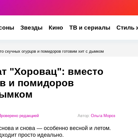
соны
Звезды
Кино
ТВ и сериалы
Стиль 
то скучных огурцов и помидоров готовим хит с дымком
т "Хоровац": вместо
ов и помидоров
дымком
роверено редакцией
Автор:
Ольга Мороз
 снова и снова — особенно весной и летом.
дходит просто идеально.