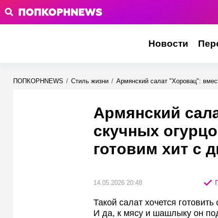
Новости
Пер
ПОПКОРНNEWS
/
Стиль жизни
/
Армянский салат "Хоровац": вмес
Армянский сала
скучных огурц
готовим хит с 
14.05.2026 20:48
П
Такой салат хочется готовить
И да, к мясу и шашлыку он по