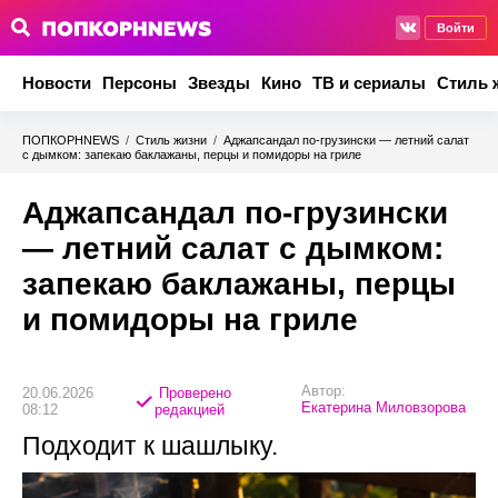
Войти
Новости
Персоны
Звезды
Кино
ТВ и сериалы
Стиль 
ПОПКОРНNEWS
/
Стиль жизни
/
Аджапсандал по-грузински — летний салат
с дымком: запекаю баклажаны, перцы и помидоры на гриле
Аджапсандал по-грузински
— летний салат с дымком:
запекаю баклажаны, перцы
и помидоры на гриле
Автор:
20.06.2026
Проверено
Екатерина Миловзорова
08:12
редакцией
Подходит к шашлыку.