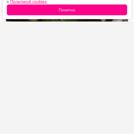
с
Политикой cookies
.
Понятно
Источник фото: Legion-Media
быстрый вариант для бутербродов, тостов и гренок.
Горчица делает сливочный вкус выразительнее,
чеснок добавляет пикантность, а длительное
перемешивание превращает продукты в однородную
пышную пасту.