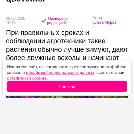
Автор:
06.08.2026
Проверено
Ольга Мороз
18:18
редакцией
При правильных сроках и
соблюдении агротехники такие
растения обычно лучше зимуют, дают
более дружные всходы и начинают
цвести заметно раньше весенних
Используя сайт, вы соглашаетесь с использованием файлов
cookies и
обработкой персональных данных
в соответствии
посевов.
с
Политикой cookies
.
Понятно