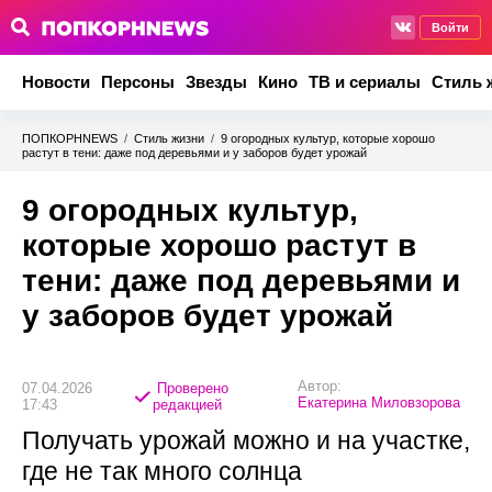
Войти
Новости
Персоны
Звезды
Кино
ТВ и сериалы
Стиль 
ПОПКОРНNEWS
/
Стиль жизни
/
9 огородных культур, которые хорошо
растут в тени: даже под деревьями и у заборов будет урожай
9 огородных культур,
которые хорошо растут в
тени: даже под деревьями и
у заборов будет урожай
Автор:
07.04.2026
Проверено
Екатерина Миловзорова
17:43
редакцией
Получать урожай можно и на участке,
где не так много солнца