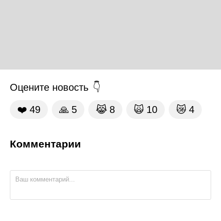
Оцените новость
❤️
49
🙏
5
😹
8
🙀
10
😿
4
Комментарии