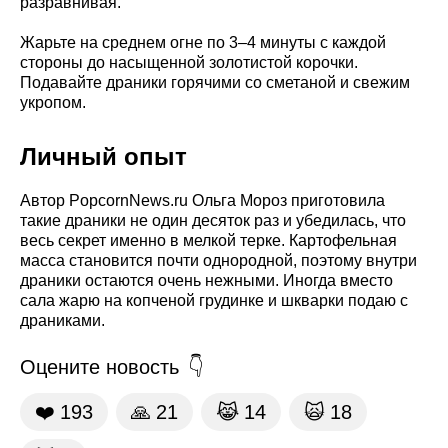
разравнивая.
Жарьте на среднем огне по 3–4 минуты с каждой
стороны до насыщенной золотистой корочки.
Подавайте драники горячими со сметаной и свежим
укропом.
Личный опыт
Автор PopcornNews.ru Ольга Мороз приготовила
такие драники не один десяток раз и убедилась, что
весь секрет именно в мелкой терке. Картофельная
масса становится почти однородной, поэтому внутри
драники остаются очень нежными. Иногда вместо
сала жарю на копченой грудинке и шкварки подаю с
драниками.
Оцените новость
❤️
193
🙏
21
😹
14
🙀
18