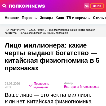
Войти
Новости
Персоны
Звезды
Кино
ТВ и сериалы
Стиль 
ПОПКОРНNEWS
/
Стиль жизни
/
Лицо миллионера: какие черты выдают
богатство — китайская физиогномика в 5 признаках
Лицо миллионера: какие
черты выдают богатство —
китайская физиогномика в 5
признаках
Автор:
28.05.2026
Проверено
Екатерина Миловзорова
20:30
редакцией
Ваше лицо — это чек на миллион.
Или нет. Китайская физиогномика