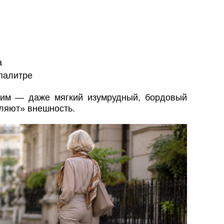
а
 палитре
щим — даже мягкий изумрудный, бордовый
ляют» внешность.