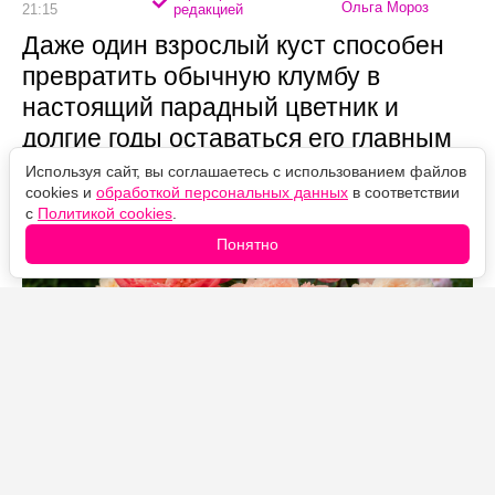
Ольга Мороз
21:15
редакцией
Даже один взрослый куст способен
превратить обычную клумбу в
настоящий парадный цветник и
долгие годы оставаться его главным
украшением.
Используя сайт, вы соглашаетесь с использованием файлов
cookies и
обработкой персональных данных
в соответствии
с
Политикой cookies
.
Понятно
Источник фото: Legion-Media