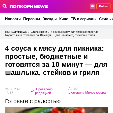
Войти
Новости
Персоны
Звезды
Кино
ТВ и сериалы
Стиль 
ПОПКОРНNEWS
/
Стиль жизни
/
4 соуса к мясу для пикника: простые,
бюджетные и готовятся за 10 минут — для шашлыка, стейков и гриля
4 соуса к мясу для пикника:
простые, бюджетные и
готовятся за 10 минут — для
шашлыка, стейков и гриля
Автор:
24.06.2026
Проверено
Екатерина Миловзорова
15:17
редакцией
Готовьте с радостью.