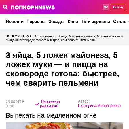
Войти
Новости
Персоны
Звезды
Кино
ТВ и сериалы
Стиль 
ПОПКОРНNEWS
/
Стиль жизни
/
3 яйца, 5 ложек майонеза, 5 ложек муки — и
пицца на сковороде готова: быстрее, чем сварить пельмени
3 яйца, 5 ложек майонеза, 5
ложек муки — и пицца на
сковороде готова: быстрее,
чем сварить пельмени
Автор:
26.04.2026
Проверено
Екатерина Миловзорова
07:01
редакцией
Выпекать на медленном огне