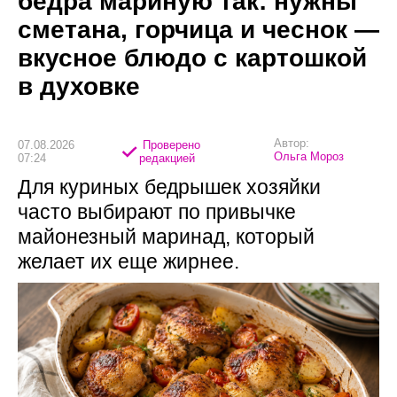
бедра мариную так: нужны
сметана, горчица и чеснок —
вкусное блюдо с картошкой
в духовке
Автор:
07.08.2026
Проверено
Ольга Мороз
07:24
редакцией
Для куриных бедрышек хозяйки
часто выбирают по привычке
майонезный маринад, который
желает их еще жирнее.