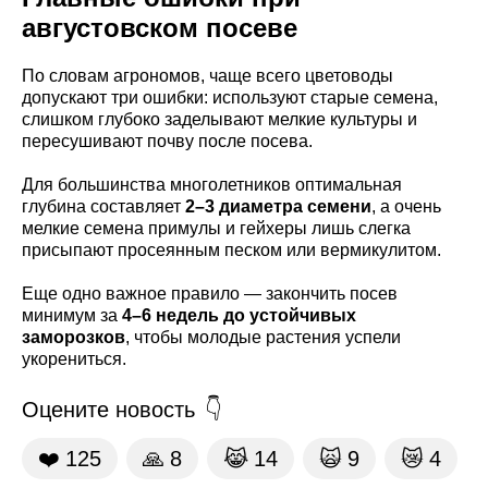
августовском посеве
По словам агрономов, чаще всего цветоводы
допускают три ошибки: используют старые семена,
слишком глубоко заделывают мелкие культуры и
пересушивают почву после посева.
Для большинства многолетников оптимальная
глубина составляет
2–3 диаметра семени
, а очень
мелкие семена примулы и гейхеры лишь слегка
присыпают просеянным песком или вермикулитом.
Еще одно важное правило — закончить посев
минимум за
4–6 недель до устойчивых
заморозков
, чтобы молодые растения успели
укорениться.
Оцените новость
❤️
125
🙏
8
😹
14
🙀
9
😿
4