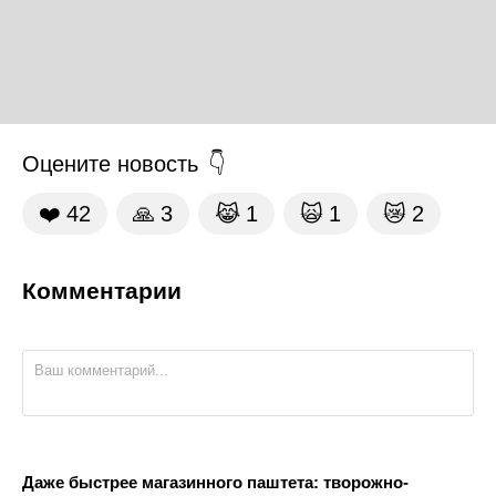
Оцените новость
❤️
42
🙏
3
😹
1
🙀
1
😿
2
Комментарии
Даже быстрее магазинного паштета: творожно-