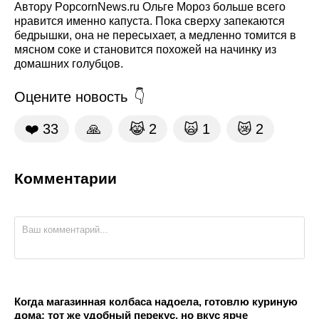
Автору PopcornNews.ru Ольге Мороз больше всего
нравится именно капуста. Пока сверху запекаются
бедрышки, она не пересыхает, а медленно томится в
мясном соке и становится похожей на начинку из
домашних голубцов.
Оцените новость
❤️
33
🙏
😹
2
🙀
1
😿
2
Комментарии
Когда магазинная колбаса надоела, готовлю куриную
дома: тот же удобный перекус, но вкус ярче