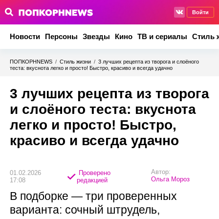
Войти
Новости
Персоны
Звезды
Кино
ТВ и сериалы
Стиль 
ПОПКОРНNEWS
/
Стиль жизни
/
3 лучших рецепта из творога и слоёного
теста: вкуснота легко и просто! Быстро, красиво и всегда удачно
3 лучших рецепта из творога
и слоёного теста: вкуснота
легко и просто! Быстро,
красиво и всегда удачно
Автор:
01.02.2026
Проверено
Ольга Мороз
17:08
редакцией
В подборке — три проверенных
варианта: сочный штрудель,