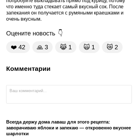
попробуйте выкладывать прямо под курицу, потому
что именно туда стекает самый вкусный сок. После
запекания он получается с румяными краешками и
очень вкусным.
Оцените новость
❤️
42
🙏
3
😹
1
🙀
1
😿
2
Комментарии
Всегда держу дома лаваш для этого рецепта:
заворачиваю яблоки и запекаю — откровенно вкуснее
шарлотки