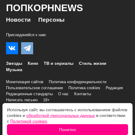
ПОПКОРНNEWS
Новости
Персоны
Присоединяйся к нам:
Звезды
Кино
ТВ и сериалы
Стиль жизни
Музыка
Монетизация сайтов
Политика конфиденциальности
Пользовательское соглашение
Политика cookies
Редакция
Редакционные стандарты
О нас
Контакты
Написать письмо
18+
Используя сайт, вы соглашаетесь с использованием файлов
cookies и
обработкой персональных данных
в соответствии
© 2007–2026 Все права и материалы принадлежат
с
Политикой cookies
.
«ПОПКОРНNEWS»
При копировании информации необходимо соблюдать
Условия
Понятно
использования
.