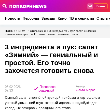
Войти
Новости
Персоны
Звезды
Кино
ТВ и сериалы
Стиль 
ПОПКОРНNEWS
/
Стиль жизни
/
3 ингредиента и лук: салат «Зимний» —
гениальный и простой. Его точно захочется готовить снова
3 ингредиента и лук: салат
«Зимний» — гениальный и
простой. Его точно
захочется готовить снова
Автор:
08.02.2026
Проверено
Ольга Мороз
07:33
редакцией
Сытный салат с копчёной курицей, грибами и картофелем —
уютный домашний вкус, который идеально подойдёт для
холодных вечеров и праздничного стола