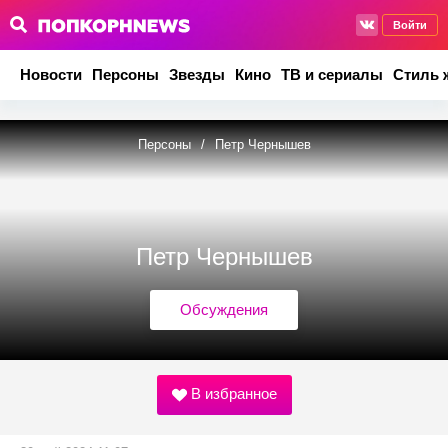
Войти
Новости
Персоны
Звезды
Кино
ТВ и сериалы
Стиль 
Персоны
/
Петр Чернышев
Петр Чернышев
Обсуждения
В избранное