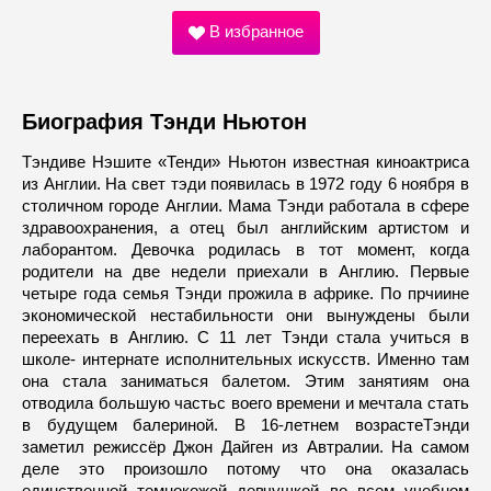
В избранное
Биография Тэнди Ньютон
Тэндиве Нэшите «Тенди» Ньютон известная киноактриса
из Англии. На свет тэди появилась в 1972 году 6 ноября в
столичном городе Англии. Мама Тэнди работала в сфере
здравоохранения, а отец был английским артистом и
лаборантом. Девочка родилась в тот момент, когда
родители на две недели приехали в Англию. Первые
четыре года семья Тэнди прожила в африке. По прчиине
экономической нестабильности они вынуждены были
переехать в Англию. С 11 лет Тэнди стала учиться в
школе- интернате исполнительных искусств. Именно там
она стала заниматься балетом. Этим занятиям она
отводила большую частьс воего времени и мечтала стать
в будущем балериной. В 16-летнем возрастеТэнди
заметил режиссёр Джон Дайген из Автралии. На самом
деле это произошло потому что она оказалась
единственной темнокожей девчушкой во всем учебном