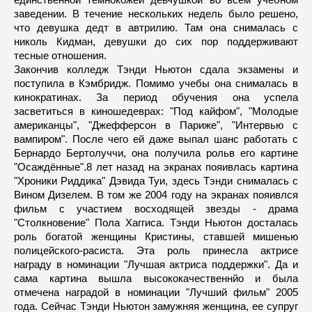
заведении. В течение нескольких недель было решено,
что девушка дедт в автрилию. Там она снималась с
николь Кидман, девушки до сих пор поддерживают
тесные отношения.
Закончив колледж Тэнди Ньютон сдала экзамены и
поступила в Кэмбридж. Помимо учебы она снималась в
кинократинах. За период обучения она успела
засветиться в киношедеврах: "Под кайфом", "Молодые
американцы", "Джефферсон в Париже", "Интервью с
вампиром". После чего ей даже выпал шанс работать с
Бернардо Бертолуччи, она получила рольв его картине
"Осаждённые".8 лет назад на экранах пояивлась картина
"Хроники Риддика" Дэвида Туи, здесь Тэнди снималась с
Вином Дизелем. В том же 2004 году на экранах пояивлся
фильм с участием восходящей звезды - драма
"Столкновение" Пола Хаггиса. Тэнди Ньютон досталась
роль богатой женщины Кристины, ставшей мишенью
полицейского-расиста. Эта роль принесла актрисе
награду в номинации "Лучшая актриса поддержки". Да и
сама картина вышла высококачественнйо и была
отмечена наградой в номинации "Лучший фильм" 2005
года. Сейчас Тэнди Ньютон замужняя женщина, ее супруг