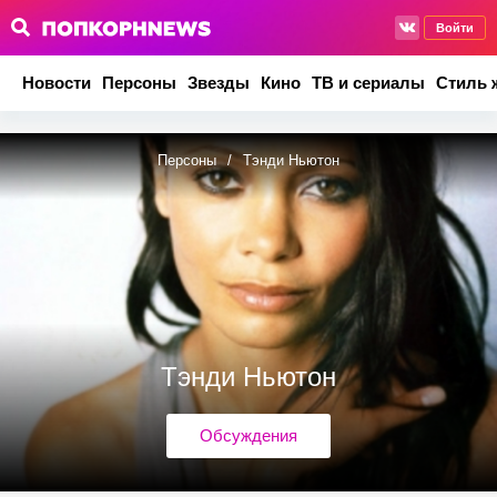
Войти
Новости
Персоны
Звезды
Кино
ТВ и сериалы
Стиль 
Персоны
/
Тэнди Ньютон
Тэнди Ньютон
Обсуждения