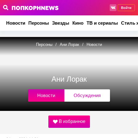
Войти
Новости
Персоны
Звезды
Кино
ТВ и сериалы
Стиль 
Персоны
/
Ани Лорак
/
Новости
Ани Лорак
Новости
Обсуждения
В избранное