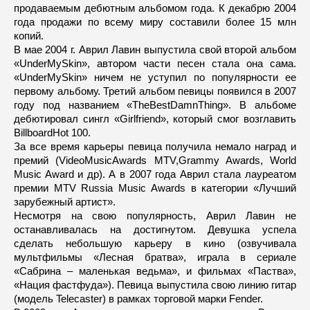
продаваемым дебютным альбомом года. К декабрю 2004
года продажи по всему миру составили более 15 млн
копий.
В мае 2004 г. Аврил Лавин выпустила свой второй альбом
«UnderMySkin», автором части песен стала она сама.
«UnderMySkin» ничем не уступил по популярности ее
первому альбому. Третий альбом певицы появился в 2007
году под названием «TheBestDamnThing». В альбоме
дебютировал сингл «Girlfriend», который смог возглавить
BillboardHot 100.
За все время карьеры певица получила немало наград и
премий (VideoMusicAwards MTV,Grammy Awards, World
Music Award и др). А в 2007 года Аврил стала лауреатом
премии MTV Russia Music Awards в категории «Лучший
зарубежный артист».
Несмотря на свою популярность, Аврил Лавин не
останавливалась на достигнутом. Девушка успела
сделать небольшую карьеру в кино (озвучивала
мультфильмы «Лесная братва», играла в сериале
«Сабрина – маленькая ведьма», и фильмах «Паства»,
«Нация фастфуда»). Певица выпустила свою линию гитар
(модель Telecaster) в рамках торговой марки Fender.