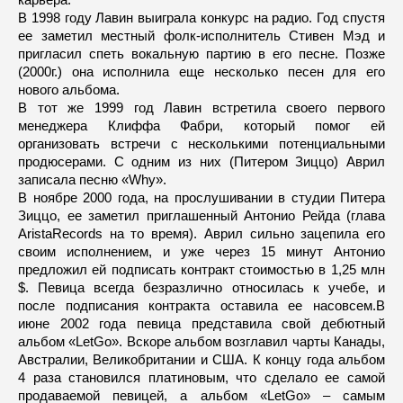
В 1998 году Лавин выиграла конкурс на радио. Год спустя
ее заметил местный фолк-исполнитель Стивен Мэд и
пригласил спеть вокальную партию в его песне. Позже
(2000г.) она исполнила еще несколько песен для его
нового альбома.
В тот же 1999 год Лавин встретила своего первого
менеджера Клиффа Фабри, который помог ей
организовать встречи с несколькими потенциальными
продюсерами. С одним из них (Питером Зиццо) Аврил
записала песню «Why».
В ноябре 2000 года, на прослушивании в студии Питера
Зиццо, ее заметил приглашенный Антонио Рейда (глава
AristaRecords на то время). Аврил сильно зацепила его
своим исполнением, и уже через 15 минут Антонио
предложил ей подписать контракт стоимостью в 1,25 млн
$. Певица всегда безразлично относилась к учебе, и
после подписания контракта оставила ее насовсем.В
июне 2002 года певица представила свой дебютный
альбом «LetGo». Вскоре альбом возглавил чарты Канады,
Австралии, Великобритании и США. К концу года альбом
4 раза становился платиновым, что сделало ее самой
продаваемой певицей, а альбом «LetGo» – самым