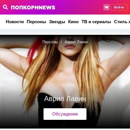
Войти
Новости
Персоны
Звезды
Кино
ТВ и сериалы
Стиль 
Персоны
/
Аврил Лавин
Аврил Лавин
Обсуждения