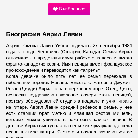
В избранное
Биография Аврил Лавин
Аврил Рамона Лавин Уибли родилась 27 сентября 1984
года в городе Беллвиль (Онтарио, Канада). Семья Аврил
относилась к представителям рабочего класса и имела
франко-канадские корни. Имя певицы имеет французское
происхождение и переводится как «апрель».
Когда девочке было пять лет, ее семья переехала в
небольшой городок Непани. Вместе с матерью Джужит-
Розан (Джуди) Аврил пела в церковном хоре. Отец, Джон,
всячески поддерживал желание дочери стать певицей,
поэтому оборудовал ей студию в подвале и учил играть
на гитаре. Аврил Лавин средний ребенок в семье, у нее
есть старший брат Мэтью и младшая сестра Мишель,
которых можно увидеть в некоторых клипах певицы.В
детстве Аврил выступала на сельских ярмарках, где пела
песни в стиле кантри. С этого и начала развиваться ее
карьера.