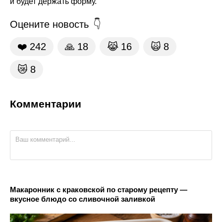
и будет держать форму.
Оцените новость
❤️
242
🙏
18
😹
16
🙀
8
😿
8
Комментарии
Макаронник с краковской по старому рецепту —
вкусное блюдо со сливочной заливкой