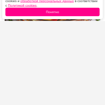
cookies и
обработкой персональных данных
в соответствии
с
Политикой cookies
.
Понятно
Источник фото: Legion-Media
Маринованные баклажаны с морковью и сладким
перцем — яркая кисло-сладкая закуска с приятной
пикантностью. Короткая обжарка сохраняет овощам
лёгкий хруст, а после ночи в маринаде их вкус
становится особенно насыщенным.