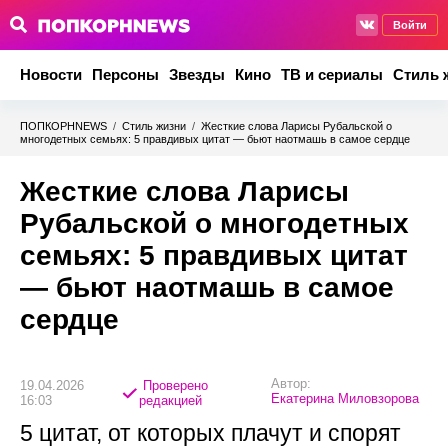
Войти
Новости
Персоны
Звезды
Кино
ТВ и сериалы
Стиль 
ПОПКОРНNEWS
/
Стиль жизни
/
Жесткие слова Ларисы Рубальской о
многодетных семьях: 5 правдивых цитат — бьют наотмашь в самое сердце
Жесткие слова Ларисы
Рубальской о многодетных
семьях: 5 правдивых цитат
— бьют наотмашь в самое
сердце
Автор:
19.04.2026
Проверено
Екатерина Миловзорова
16:03
редакцией
5 цитат, от которых плачут и спорят