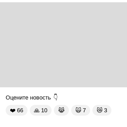
Оцените новость
❤️
66
🙏
10
😹
🙀
7
😿
3