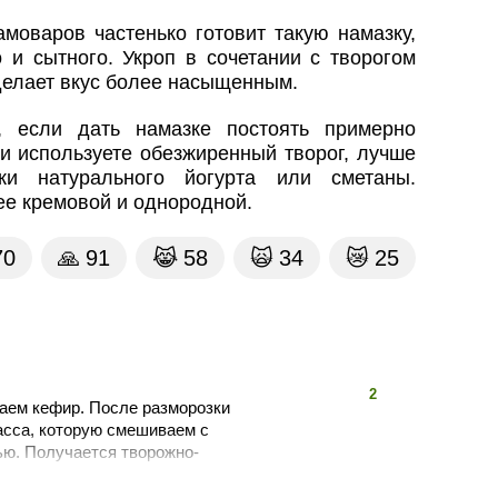
оваров частенько готовит такую намазку,
о и сытного. Укроп в сочетании с творогом
 делает вкус более насыщенным.
, если дать намазке постоять примерно
и используете обезжиренный творог, лучше
ки натурального йогурта или сметаны.
ее кремовой и однородной.
70
🙏
91
😹
58
🙀
34
😿
25
👍
👎
2
аем кефир. После разморозки
асса, которую смешиваем с
ью. Получается творожно-
ами, поджаренными на
 отъешь, как говорит моя жена