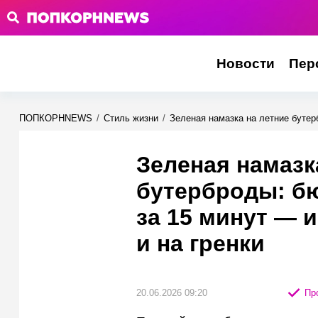
Новости
Пер
ПОПКОРНNEWS
/
Стиль жизни
/
Зеленая намазка на летние бутер
Зеленая намазк
бутерброды: б
за 15 минут — 
и на гренки
20.06.2026 09:20
Про