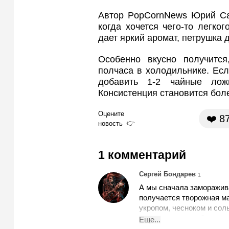
Автор PopCornNews Юрий Сам
когда хочется чего-то легког
дает яркий аромат, петрушка
Особенно вкусно получится
полчаса в холодильнике. Есл
добавить 1-2 чайные лож
Консистенция становится бол
Оцените
❤️
8
новость
1 комментарий
Сергей Бондарев
1
А мы сначала заморажив
получается творожная м
укропом, чесноком и сол
сырная намазка. С гренк
Еще...
подсолнечном масле.. Ум