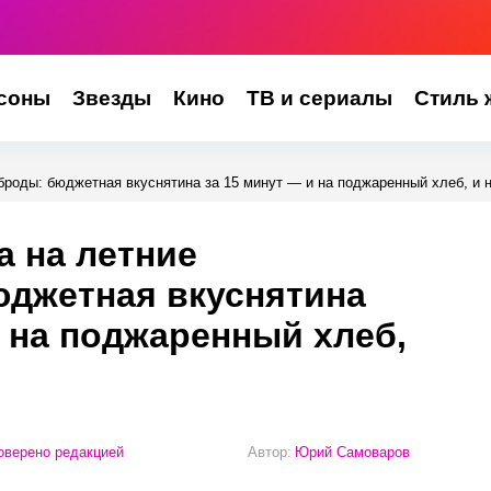
соны
Звезды
Кино
ТВ и сериалы
Стиль 
броды: бюджетная вкуснятина за 15 минут — и на поджаренный хлеб, и н
а на летние
юджетная вкуснятина
и на поджаренный хлеб,
верено редакцией
Автор:
Юрий Самоваров