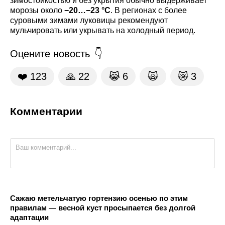
зимостойкостью и без укрытия обычно выдерживает
морозы около
−20…−23 °C
. В регионах с более
суровыми зимами луковицы рекомендуют
мульчировать или укрывать на холодный период.
Оцените новость
❤️
123
🙏
22
😹
6
🙀
😿
3
Комментарии
Сажаю метельчатую гортензию осенью по этим
правилам — весной куст просыпается без долгой
адаптации