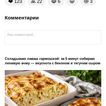
❤️
123
🙏
22
😹
6
🙀
😿
3
Комментарии
Складываю лаваш гармошкой: за 5 минут собираю
ленивую ачму — вкуснота с беконом и тягучим сыром