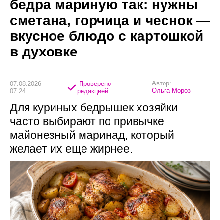
бедра мариную так: нужны
сметана, горчица и чеснок —
вкусное блюдо с картошкой
в духовке
Автор:
07.08.2026
Проверено
Ольга Мороз
07:24
редакцией
Для куриных бедрышек хозяйки
часто выбирают по привычке
майонезный маринад, который
желает их еще жирнее.