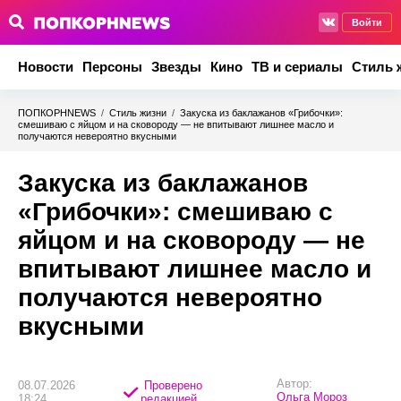
Войти
Новости
Персоны
Звезды
Кино
ТВ и сериалы
Стиль 
ПОПКОРНNEWS
/
Стиль жизни
/
Закуска из баклажанов «Грибочки»:
смешиваю с яйцом и на сковороду — не впитывают лишнее масло и
получаются невероятно вкусными
Закуска из баклажанов
«Грибочки»: смешиваю с
яйцом и на сковороду — не
впитывают лишнее масло и
получаются невероятно
вкусными
Автор:
08.07.2026
Проверено
Ольга Мороз
18:24
редакцией