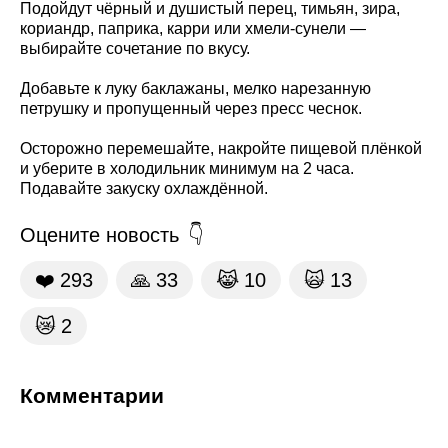
Подойдут чёрный и душистый перец, тимьян, зира,
кориандр, паприка, карри или хмели-сунели —
выбирайте сочетание по вкусу.
Добавьте к луку баклажаны, мелко нарезанную
петрушку и пропущенный через пресс чеснок.
Осторожно перемешайте, накройте пищевой плёнкой
и уберите в холодильник минимум на 2 часа.
Подавайте закуску охлаждённой.
Оцените новость
❤️
293
🙏
33
😹
10
🙀
13
😿
2
Комментарии