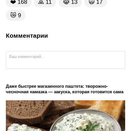
❤️
168
🙏
11
😹
13
🙀
17
😿
9
Комментарии
Даже быстрее магазинного паштета: творожно-
чесночная намазка — закуска, которая готовится сама