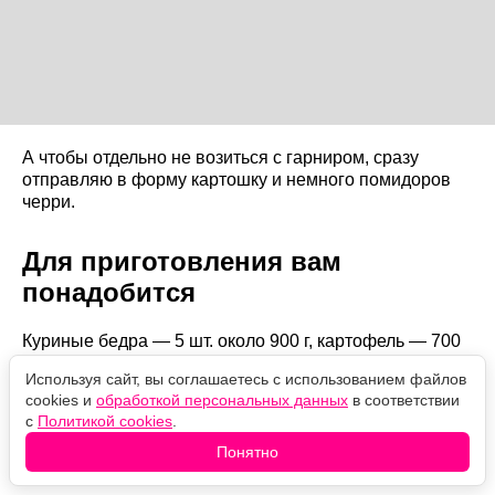
А чтобы отдельно не возиться с гарниром, сразу
отправляю в форму картошку и немного помидоров
черри.
Для приготовления вам
понадобится
Куриные бедра — 5 шт. около 900 г, картофель — 700
г, помидоры черри — 250 г, сметана 20% — 120 г,
Используя сайт, вы соглашаетесь с использованием файлов
горчица — 2 ст. л., чеснок — 3–4 зубчика, соль — 1 ч. л.
cookies и
обработкой персональных данных
в соответствии
или по вкусу, черный молотый перец — 1/2 ч. л.,
с
Политикой cookies
.
сладкая паприка — 1/2 ч. л., растительное масло — 1
ст. л.
Понятно