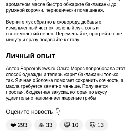
ароматном масле быстро обжарьте баклажаны до
румяной корочки, периодически помешивая.
Верните лук обратно в сковороду, добавьте
измельченный чеснок, зеленый лук, соль и
свежемолотый перец. Перемешайте, прогрейте еще
минуту и сразу подавайте к столу.
Личный опыт
Автор PopcornNews.ru Ольга Мороз попробовала этот
способ однажды и теперь жарит баклажаны только
так. Яичная оболочка помогает сохранить сочность, а
масла требуется заметно меньше. Получается
простая, бюджетная закуска, которая по вкусу
удивительно напоминает жареные грибы.
Оцените новость
❤️
293
🙏
33
😹
10
🙀
13