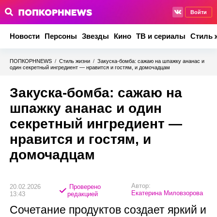
Войти
Новости
Персоны
Звезды
Кино
ТВ и сериалы
Стиль 
ПОПКОРНNEWS
/
Стиль жизни
/
Закуска-бомба: сажаю на шпажку ананас и
один секретный ингредиент — нравится и гостям, и домочадцам
Закуска-бомба: сажаю на
шпажку ананас и один
секретный ингредиент —
нравится и гостям, и
домочадцам
Автор:
20.02.2026
Проверено
Екатерина Миловзорова
13:43
редакцией
Сочетание продуктов создает яркий и