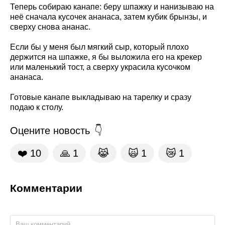
Теперь собираю канапе: беру шпажку и нанизываю на
неё сначала кусочек ананаса, затем кубик брынзы, и
сверху снова ананас.
Если бы у меня был мягкий сыр, который плохо
держится на шпажке, я бы выложила его на крекер
или маленький тост, а сверху украсила кусочком
ананаса.
Готовые канапе выкладываю на тарелку и сразу
подаю к столу.
Оцените новость
❤️
10
🙏
1
😹
🙀
1
😿
1
Комментарии