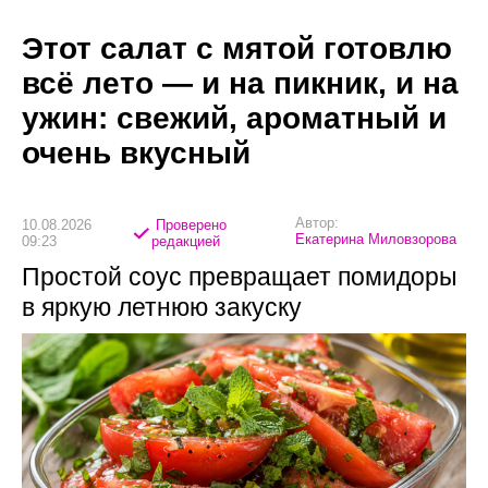
Этот салат с мятой готовлю
всё лето — и на пикник, и на
ужин: свежий, ароматный и
очень вкусный
Автор:
10.08.2026
Проверено
Екатерина Миловзорова
09:23
редакцией
Простой соус превращает помидоры
в яркую летнюю закуску