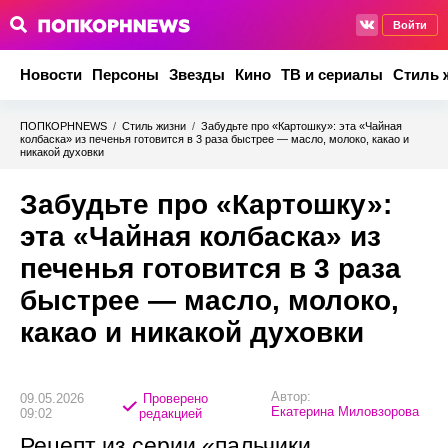
Войти
Новости
Персоны
Звезды
Кино
ТВ и сериалы
Стиль 
ПОПКОРНNEWS
/
Стиль жизни
/
Забудьте про «Картошку»: эта «Чайная
колбаска» из печенья готовится в 3 раза быстрее — масло, молоко, какао и
никакой духовки
Забудьте про «Картошку»:
эта «Чайная колбаска» из
печенья готовится в 3 раза
быстрее — масло, молоко,
какао и никакой духовки
Автор:
09.05.2026
Проверено
Екатерина Миловзорова
09:02
редакцией
Рецепт из серии «пальчики