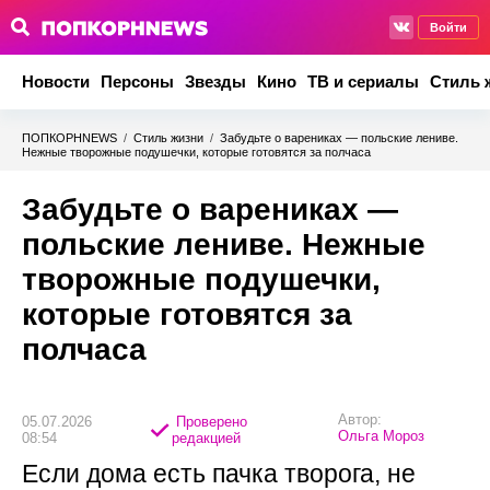
Войти
Новости
Персоны
Звезды
Кино
ТВ и сериалы
Стиль 
ПОПКОРНNEWS
/
Стиль жизни
/
Забудьте о варениках — польские лениве.
Нежные творожные подушечки, которые готовятся за полчаса
Забудьте о варениках —
польские лениве. Нежные
творожные подушечки,
которые готовятся за
полчаса
Автор:
05.07.2026
Проверено
Ольга Мороз
08:54
редакцией
Если дома есть пачка творога, не