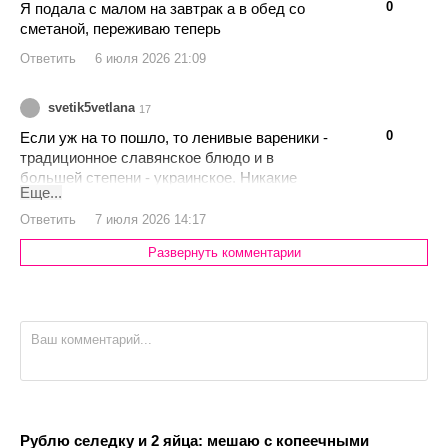
👍
👎
0
Я подала с малом на завтрак а в обед со
сметаной, переживаю теперь
Ответить
6 июля 2026 21:09
svetik5vetlana
17
👍
👎
0
Если уж на то пошло, то ленивые вареники -
традиционное славянское блюдо и в
большей степени - украинское. Никакие
Еще...
"лениве" и рядом не лежали.
Ответить
7 июля 2026 14:17
Развернуть комментарии
Рублю селедку и 2 яйца: мешаю с копеечными