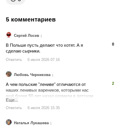
5 комментариев
Сергей Лосев
1
👍
👎
0
В Польше пусть делают что хотят. А я
сделаю сырники.
Ответить
6 июля 2026 07:16
Любовь Черникова
1
👍
👎
2
А чем польские "лениве" отличаются от
наших ленивых вареников, которыми нас
ещё более 50 лет назад кормили в детском
Еще...
саду??? Да, и лучше всего их подавать со
сгущенкой)))
Ответить
6 июля 2026 15:35
Наталья Лукашева
1