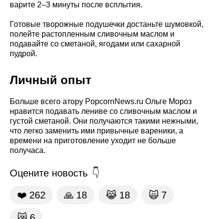
варите 2–3 минуты после всплытия.
Готовые творожные подушечки достаньте шумовкой,
полейте растопленным сливочным маслом и
подавайте со сметаной, ягодами или сахарной
пудрой.
Личный опыт
Больше всего атору PopcornNews.ru Ольге Мороз
нравится подавать лениве со сливочным маслом и
густой сметаной. Они получаются такими нежными,
что легко заменить ими привычные вареники, а
времени на приготовление уходит не больше
получаса.
Оцените новость
❤️
262
🙏
18
😹
18
🙀
7
😿
6