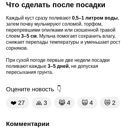
Что сделать после посадки
Каждый куст сразу поливают
0,5–1 литром воды
,
затем почву мульчируют соломой, торфом,
перепревшими опилками или скошенной травой
слоем
3–5 см
. Мульча помогает сохранить влагу,
снижает перепады температуры и уменьшает рост
сорняков.
При сухой погоде первые две недели посадки
поливают каждые
3–5 дней
, не допуская
пересыхания грунта.
Оцените новость
❤️
27
🙏
3
😹
4
🙀
4
😿
2
Комментарии