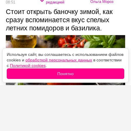
Ольга Мороз
08:51
редакцией
Стоит открыть баночку зимой, как
сразу вспоминается вкус спелых
летних помидоров и базилика.
Используя сайт, вы соглашаетесь с использованием файлов
cookies и
обработкой персональных данных
в соответствии
с
Политикой cookies
.
Понятно
Источник фото: Legion-Media
Каждый сезон обязательно заготавливаю несколько
партий этого соуса.