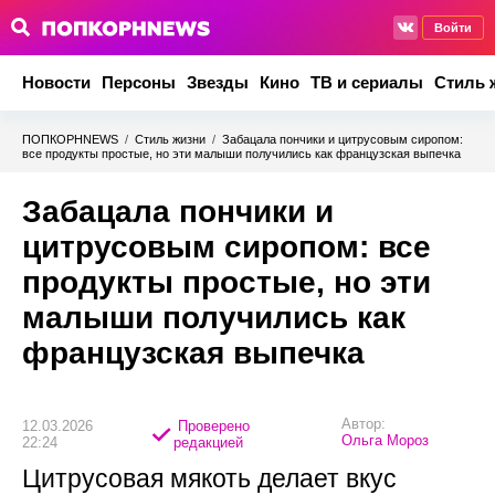
Войти
Новости
Персоны
Звезды
Кино
ТВ и сериалы
Стиль 
ПОПКОРНNEWS
/
Стиль жизни
/
Забацала пончики и цитрусовым сиропом:
все продукты простые, но эти малыши получились как французская выпечка
Забацала пончики и
цитрусовым сиропом: все
продукты простые, но эти
малыши получились как
французская выпечка
Автор:
12.03.2026
Проверено
Ольга Мороз
22:24
редакцией
Цитрусовая мякоть делает вкус