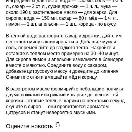
Ингредиенты для теста: вода — 150 мл, соль — 1/3 ч.
л., сахар — 2 ст. л., сухие дрожжи — 1 ч. л., мука —
около 190 г, растительное масло — для жарки. Для
сиропа: вода — 150 мл, сахар — 80 г, мёд — 1 ч. л.,
лимон — 1 шт, апельсин — 1 шт., корица - по вкусу.
В тёплой воде растворите сахар и дрожжи, дайте им
несколько минут активироваться. Добавьте муку и
соль, перемешайте до гладкого теста. Накройте и
оставьте в тёплом месте примерно на 30–40 минут.
Для сиропа лимон и апельсин измельчите в блендере
вместе с мякотью. Соедините воду с сахаром,
добавьте цитрусовую массу и доведите до кипения.
Снимите с огня и вмешайте мёд и корицу.
В разогретом масле формируйте небольшие пончики
двумя ложками или руками и жарьте до золотистой
корочки. Готовые тёплые шарики на несколько секунд
окуните в сироп — они пропитаются ароматом
цитрусов и станут невероятно вкусными.
Оцените новость