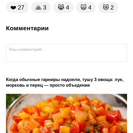
❤️
27
🙏
3
😹
4
🙀
4
😿
2
Комментарии
Когда обычные гарниры надоели, тушу 3 овоща: лук,
морковь и перец — просто объедение