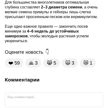
Для большинства многолетников оптимальная
глубина составляет
2–3 диаметра семени
, а очень
мелкие семена примулы и гейхеры лишь слегка
присыпают просеянным песком или вермикулитом.
Еще одно важное правило — закончить посев
минимум за
4–6 недель до устойчивых
заморозков
, чтобы молодые растения успели
укорениться.
Оцените новость
❤️
59
🙏
3
😹
5
🙀
3
😿
1
Комментарии