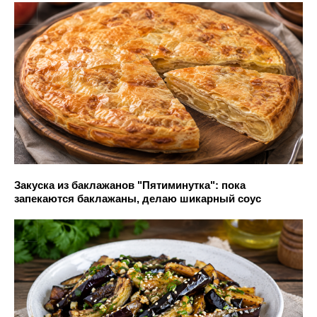
Закуска из баклажанов "Пятиминутка": пока
запекаются баклажаны, делаю шикарный соус