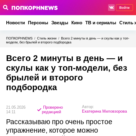
Войти
Новости
Персоны
Звезды
Кино
ТВ и сериалы
Стиль 
ПОПКОРНNEWS
/
Стиль жизни
/
Всего 2 минуты в день — и скулы как у топ-
модели, без брылей и второго подбородка
Всего 2 минуты в день — и
скулы как у топ-модели, без
брылей и второго
подбородка
Автор:
21.05.2026
Проверено
Екатерина Миловзорова
14:11
редакцией
Рассказываю про очень простое
упражнение, которое можно