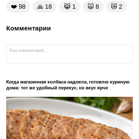
❤️
98
🙏
18
😹
1
🙀
8
😿
2
Комментарии
Когда магазинная колбаса надоела, готовлю куриную
дома: тот же удобный перекус, но вкус ярче