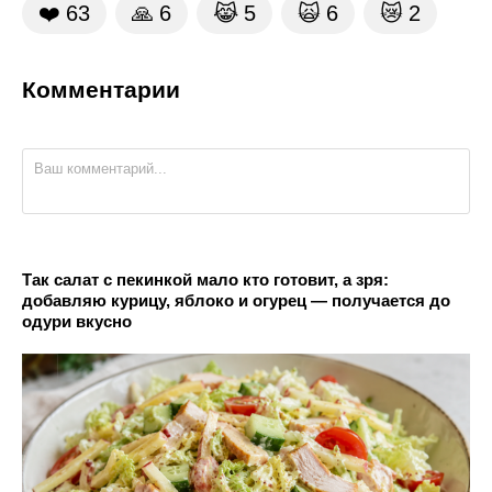
❤️
63
🙏
6
😹
5
🙀
6
😿
2
Комментарии
Так салат с пекинкой мало кто готовит, а зря:
добавляю курицу, яблоко и огурец — получается до
одури вкусно