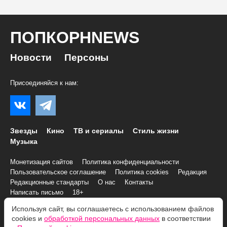
ПОПКОРНNEWS
Новости
Персоны
Присоединяйся к нам:
Звезды
Кино
ТВ и сериалы
Стиль жизни
Музыка
Монетизация сайтов
Политика конфиденциальности
Пользовательское соглашение
Политика cookies
Редакция
Редакционные стандарты
О нас
Контакты
Написать письмо
18+
Используя сайт, вы соглашаетесь с использованием файлов
cookies и
обработкой персональных данных
в соответствии
© 2007–2026 Все права и материалы принадлежат