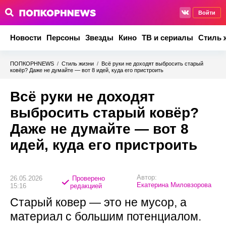
Войти
Новости
Персоны
Звезды
Кино
ТВ и сериалы
Стиль 
ПОПКОРНNEWS
/
Стиль жизни
/
Всё руки не доходят выбросить старый
ковёр? Даже не думайте — вот 8 идей, куда его пристроить
Всё руки не доходят
выбросить старый ковёр?
Даже не думайте — вот 8
идей, куда его пристроить
Автор:
26.05.2026
Проверено
Екатерина Миловзорова
15:16
редакцией
Старый ковер — это не мусор, а
материал с большим потенциалом.