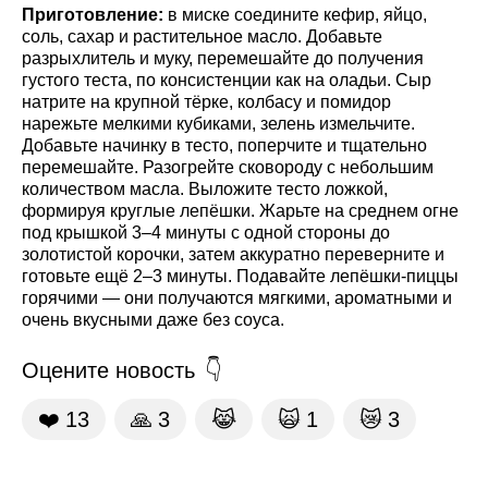
Приготовление:
в миске соедините кефир, яйцо,
соль, сахар и растительное масло. Добавьте
разрыхлитель и муку, перемешайте до получения
густого теста, по консистенции как на оладьи. Сыр
натрите на крупной тёрке, колбасу и помидор
нарежьте мелкими кубиками, зелень измельчите.
Добавьте начинку в тесто, поперчите и тщательно
перемешайте. Разогрейте сковороду с небольшим
количеством масла. Выложите тесто ложкой,
формируя круглые лепёшки. Жарьте на среднем огне
под крышкой 3–4 минуты с одной стороны до
золотистой корочки, затем аккуратно переверните и
готовьте ещё 2–3 минуты. Подавайте лепёшки-пиццы
горячими — они получаются мягкими, ароматными и
очень вкусными даже без соуса.
Оцените новость
❤️
13
🙏
3
😹
🙀
1
😿
3