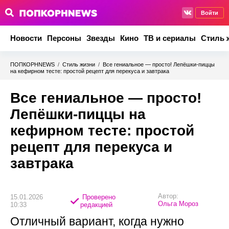
Войти
Новости
Персоны
Звезды
Кино
ТВ и сериалы
Стиль 
ПОПКОРНNEWS
/
Стиль жизни
/
Все гениальное — просто! Лепёшки-пиццы
на кефирном тесте: простой рецепт для перекуса и завтрака
Все гениальное — просто!
Лепёшки-пиццы на
кефирном тесте: простой
рецепт для перекуса и
завтрака
Автор:
15.01.2026
Проверено
Ольга Мороз
10:33
редакцией
Отличный вариант, когда нужно