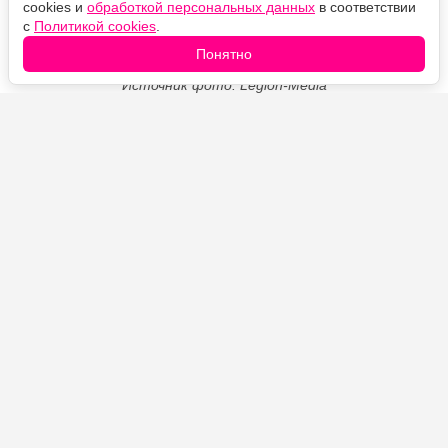
cookies и
обработкой персональных данных
в соответствии
с
Политикой cookies
.
Понятно
Источник фото: Legion-Media
Тонкие чуду на айране получаются мягкими,
эластичными и покрываются аппетитными
подпалинами даже без масла на сковороде. Внутрь
можно положить картофель с жареным луком или
сыр, а готовые лепёшки смазать сливочным маслом,
чтобы края оставались нежными.