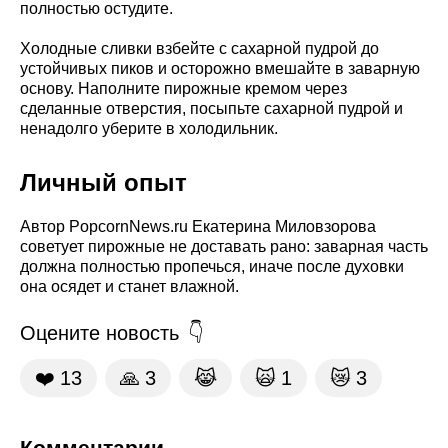
полностью остудите.
Холодные сливки взбейте с сахарной пудрой до
устойчивых пиков и осторожно вмешайте в заварную
основу. Наполните пирожные кремом через
сделанные отверстия, посыпьте сахарной пудрой и
ненадолго уберите в холодильник.
Личный опыт
Автор PopcornNews.ru Екатерина Миловзорова
советует пирожные не доставать рано: заварная часть
должна полностью пропечься, иначе после духовки
она осядет и станет влажной.
Оцените новость
❤️
13
🙏
3
😹
🙀
1
😿
3
Комментарии