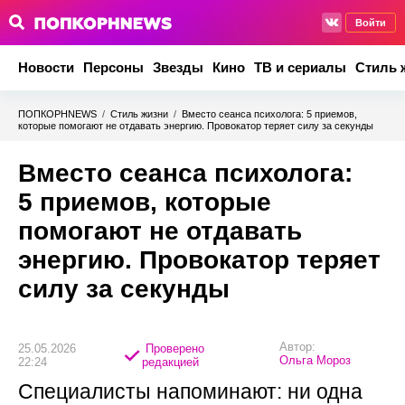
Войти
Новости
Персоны
Звезды
Кино
ТВ и сериалы
Стиль 
ПОПКОРНNEWS
/
Стиль жизни
/
Вместо сеанса психолога: 5 приемов,
которые помогают не отдавать энергию. Провокатор теряет силу за секунды
Вместо сеанса психолога:
5 приемов, которые
помогают не отдавать
энергию. Провокатор теряет
силу за секунды
Автор:
25.05.2026
Проверено
Ольга Мороз
22:24
редакцией
Специалисты напоминают: ни одна