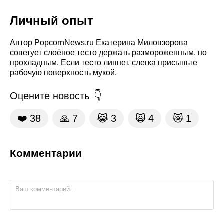
Личный опыт
Автор PopcornNews.ru Екатерина Миловзорова
советует слоёное тесто держать размороженным, но
прохладным. Если тесто липнет, слегка присыпьте
рабочую поверхность мукой.
Оцените новость
❤️
38
🙏
7
😹
3
🙀
4
😿
1
Комментарии