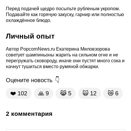
Перед подачей щедро посыпьте рубленым укропом.
Подавайте как горячую закуску, гарнир или полностью
охлаждённое блюдо.
Личный опыт
Автор PopcornNews.ru Екатерина Миловзорова
советует шампиньоны жарить на сильном огне и не
перегружать сковороду, иначе они пустят много сока и
начнут тушиться вместо румяной обжарки.
Оцените новость
❤️
102
🙏
9
😹
5
🙀
12
😿
6
2 комментария