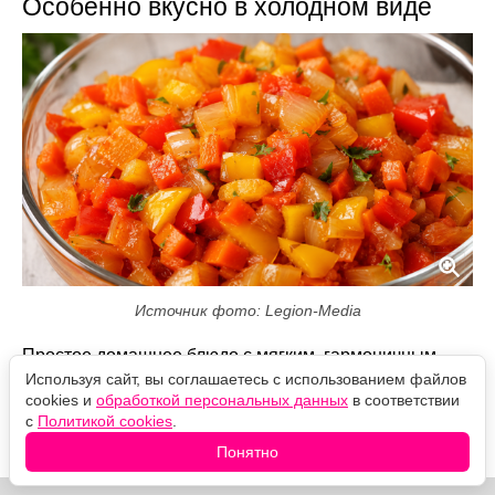
Особенно вкусно в холодном виде
Источник фото: Legion-Media
Простое домашнее блюдо с мягким, гармоничным
вкусом. После охлаждения овощная сладость
Используя сайт, вы соглашаетесь с использованием файлов
раскрывается особенно хорошо, поэтому закуску
cookies и
обработкой персональных данных
в соответствии
с
Политикой cookies
.
лучше готовить заранее и подавать со свежим
хлебом, картофелем или мясными блюдами.
Понятно