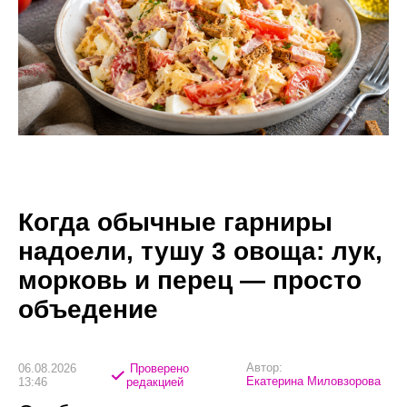
Когда обычные гарниры
надоели, тушу 3 овоща: лук,
морковь и перец — просто
объедение
Автор:
06.08.2026
Проверено
Екатерина Миловзорова
13:46
редакцией