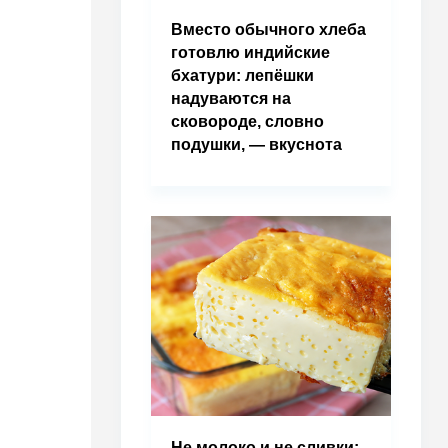
Вместо обычного хлеба
готовлю индийские
бхатури: лепёшки
надуваются на
сковороде, словно
подушки, — вкуснота
Не молоко и не сливки: