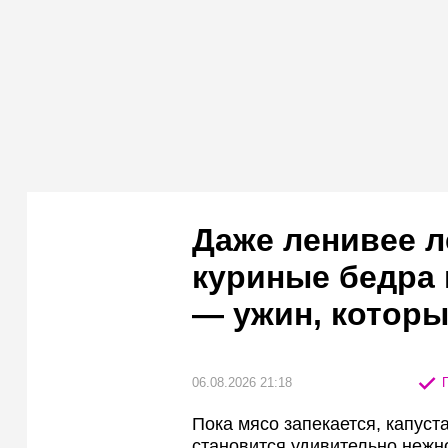
Даже ленивее л
куриные бедра 
— ужин, которы
06.08.2026 21:18
П
Пока мясо запекается, капус
становится удивительно нежн