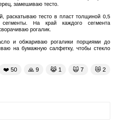
перец, замешиваю тесто.
й, раскатываю тесто в пласт толщиной 0,5
сегменты. На край каждого сегмента
сворачиваю рогалик.
асло и обжариваю рогалики порциями до
ываю на бумажную салфетку, чтобы стекло
❤️
50
🙏
9
😹
1
🙀
7
😿
2