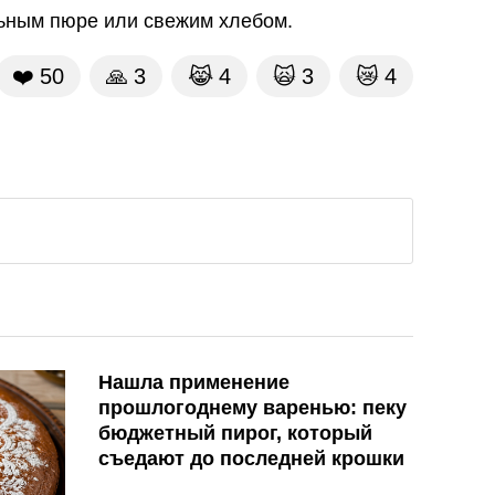
ьным пюре или свежим хлебом.
❤️
50
🙏
3
😹
4
🙀
3
😿
4
Нашла применение
прошлогоднему варенью: пеку
бюджетный пирог, который
съедают до последней крошки