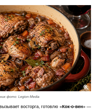
ник фото: Legion-Media
вызывает восторга, готовлю «
Кок-о-вен
» —