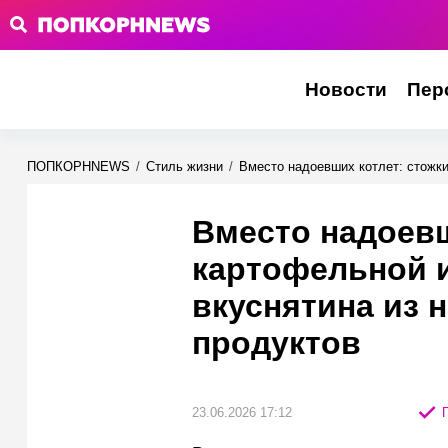
Новости
Пер
ПОПКОРНNEWS
/
Стиль жизни
/
Вместо надоевших котлет: стожки
Вместо надоевш
картофельной 
вкуснятина из 
продуктов
23.06.2026 17:12
П