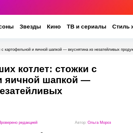
соны
Звезды
Кино
ТВ и сериалы
Стиль 
 с картофельной и яичной шапкой — вкуснятина из незатейливых проду
их котлет: стожки с
и яичной шапкой —
незатейливых
роверено редакцией
Автор:
Ольга Мороз