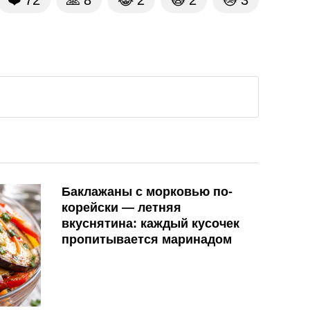
❤️
72
🙏
8
😹
2
🙀
2
😿
3
Баклажаны с морковью по-
корейски — летняя
вкуснятина: каждый кусочек
пропитывается маринадом