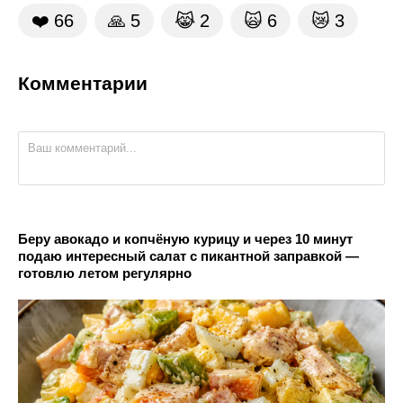
❤️
66
🙏
5
😹
2
🙀
6
😿
3
Комментарии
Беру авокадо и копчёную курицу и через 10 минут
подаю интересный салат с пикантной заправкой —
готовлю летом регулярно