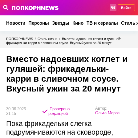
Войти
Новости
Персоны
Звезды
Кино
ТВ и сериалы
Стиль 
ПОПКОРНNEWS
/
Стиль жизни
/
Вместо надоевших котлет и гуляшей:
фрикадельки-карри в сливочном соусе. Вкусный ужин за 20 минут
Вместо надоевших котлет и
гуляшей: фрикадельки-
карри в сливочном соусе.
Вкусный ужин за 20 минут
Автор:
30.06.2026
Проверено
Ольга Мороз
21:15
редакцией
Пока фрикадельки слегка
подрумяниваются на сковороде,