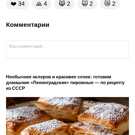
❤️
34
🙏
4
😹
2
🙀
2
😿
2
Комментарии
Необычнее эклеров и красивее слоек: готовим
домашние «Ленинградские» пирожные — по рецепту
из СССР