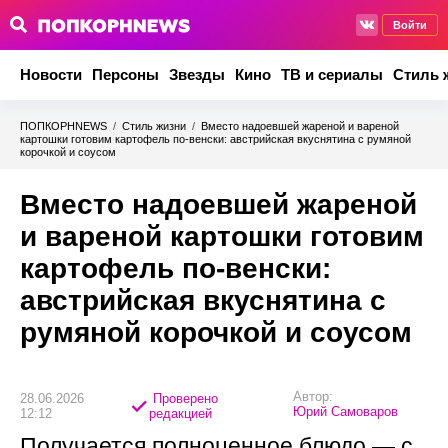
Войти
Новости
Персоны
Звезды
Кино
ТВ и сериалы
Стиль 
ПОПКОРНNEWS
/
Стиль жизни
/
Вместо надоевшей жареной и вареной
картошки готовим картофель по-венски: австрийская вкуснятина с румяной
корочкой и соусом
Вместо надоевшей жареной
и вареной картошки готовим
картофель по-венски:
австрийская вкуснятина с
румяной корочкой и соусом
Автор:
28.06.2026
Проверено
Юрий Самоваров
12:12
редакцией
Получается полноценное блюдо — с