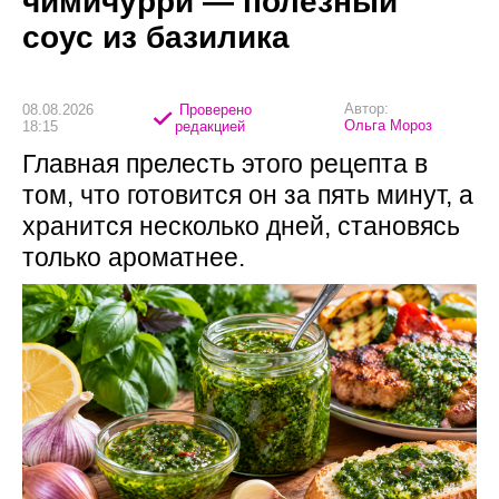
чимичурри — полезный
соус из базилика
Автор:
08.08.2026
Проверено
Ольга Мороз
18:15
редакцией
Главная прелесть этого рецепта в
том, что готовится он за пять минут, а
хранится несколько дней, становясь
только ароматнее.