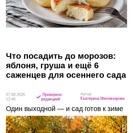
Что посадить до морозов:
яблоня, груша и ещё 6
саженцев для осеннего сада
Автор:
07.08.2026
Проверено
Екатерина Миловзорова
13:46
редакцией
Один выходной — и сад готов к зиме