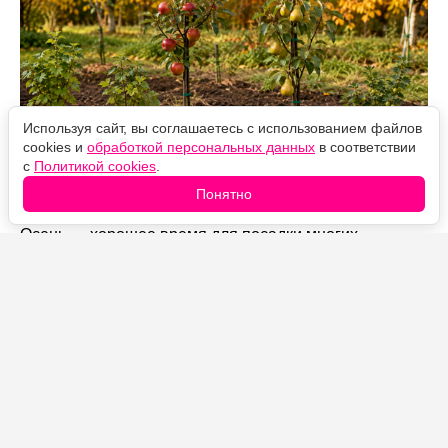
Используя сайт, вы соглашаетесь с использованием файлов
cookies и
обработкой персональных данных
в соответствии
с
Политикой cookies
.
Источник фото: Legion-Media
Понятно
Осень — хорошее время для посадки многих
деревьев и кустарников. Почва еще теплая, влаги
больше, жара уже не мешает, и растения успевают
нарастить корни до морозов. Главное — выбрать
подходящие культуры, не заглубить корневую шейку и
помочь саженцам спокойно уйти в зиму.