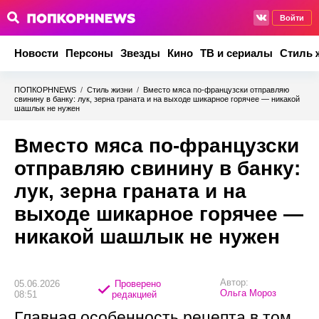
Войти
Новости
Персоны
Звезды
Кино
ТВ и сериалы
Стиль 
ПОПКОРНNEWS
/
Стиль жизни
/
Вместо мяса по-французски отправляю
свинину в банку: лук, зерна граната и на выходе шикарное горячее — никакой
шашлык не нужен
Вместо мяса по-французски
отправляю свинину в банку:
лук, зерна граната и на
выходе шикарное горячее —
никакой шашлык не нужен
Автор:
05.06.2026
Проверено
Ольга Мороз
08:51
редакцией
Главная особенность рецепта в том,